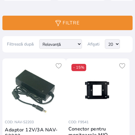
FILTRE
Filtrează după
Afişati
- 15%
COD: NAV-S2203
COD: F9541
Conector pentru
Adaptor 12V/3A NAV-
monitoarele MIO