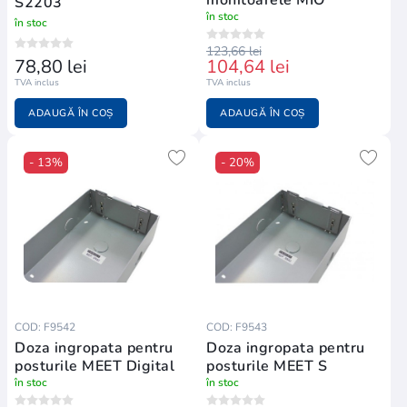
S2203
în stoc
în stoc
123,66 lei
78,80 lei
104,64 lei
TVA inclus
TVA inclus
ADAUGĂ ÎN COȘ
ADAUGĂ ÎN COȘ
- 13%
- 20%
COD: F9542
COD: F9543
Doza ingropata pentru
Doza ingropata pentru
posturile MEET Digital
posturile MEET S
în stoc
în stoc