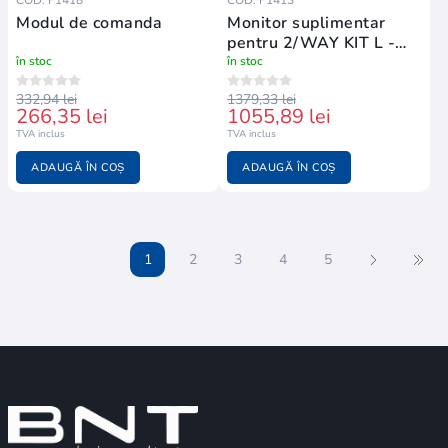
Modul de comanda
Monitor suplimentar
pentru 2/WAY KIT L -
familia 2
în stoc
în stoc
332,94 lei
1379,33 lei
266,35 lei
1055,89 lei
TVA inclus
TVA inclus
ADAUGĂ ÎN COȘ
ADAUGĂ ÎN COȘ
1
2
3
4
5