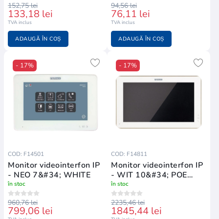
152,75 lei
94,56 lei
133,18 lei
76,11 lei
TVA inclus
TVA inclus
ADAUGĂ ÎN COȘ
ADAUGĂ ÎN COȘ
- 17%
- 17%
COD: F14501
COD: F14811
Monitor videointerfon IP
Monitor videointerfon IP
- NEO 7&#34; WHITE
- WIT 10&#34; POE
WHITE
în stoc
în stoc
960,76 lei
2235,46 lei
799,06 lei
1845,44 lei