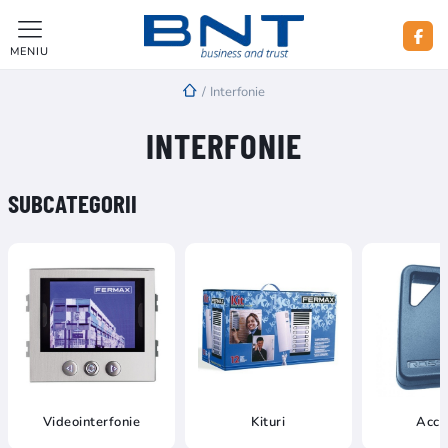
MENIU
/
Interfonie
INTERFONIE
SUBCATEGORII
Videointerfonie
Kituri
Acce