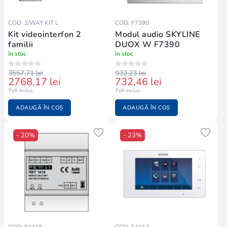
COD: 2/WAY KIT L
COD: F7390
Kit videointerfon 2
Modul audio SKYLINE
familii
DUOX W F7390
în stoc
în stoc
3557,71 lei
932,23 lei
2768,17 lei
732,46 lei
TVA inclus
TVA inclus
ADAUGĂ ÎN COȘ
ADAUGĂ ÎN COȘ
- 20%
- 23%
COD: F1418
COD: F1413