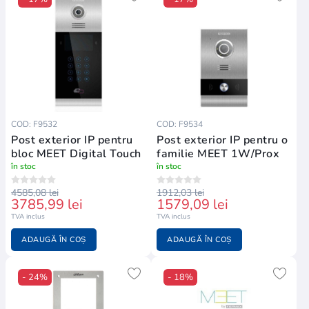
COD: F9532
COD: F9534
Post exterior IP pentru
Post exterior IP pentru o
bloc MEET Digital Touch
familie MEET 1W/Prox
în stoc
în stoc
4585,08 lei
1912,03 lei
3785,99 lei
1579,09 lei
TVA inclus
TVA inclus
ADAUGĂ ÎN COȘ
ADAUGĂ ÎN COȘ
- 24%
- 18%