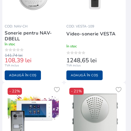
COD: NAV-CH
COD: VESTA-109
Sonerie pentru NAV-
Video-sonerie VESTA
DBELL
în stoc
în stoc
141,74 lei
108,39 lei
1248,65 lei
TVA inclus
TVA inclus
ADAUGĂ ÎN COȘ
ADAUGĂ ÎN COȘ
- 22%
- 21%