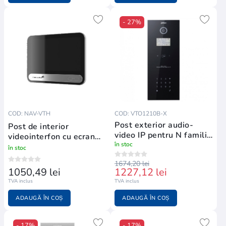
- 27%
COD: NAV-VTH
COD: VTO1210B-X
Post exterior audio-
Post de interior
video IP pentru N familii
videointerfon cu ecran
cu cititor de proximitate
în stoc
IPS cu touchscreen de 7"
în stoc
1674,20 lei
1050,49 lei
1227,12 lei
TVA inclus
TVA inclus
ADAUGĂ ÎN COȘ
ADAUGĂ ÎN COȘ
- 17%
- 17%