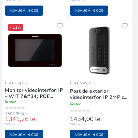
TVA inclus
TVA inclus
ADAUGĂ ÎN COȘ
ADAUGĂ ÎN COȘ
- 11%
COD: F14703
COD: NAV-VTO
Monitor videointerfon IP
Post de exterior
- WIT 7&#34; POE
videointerfon IP 2MP cu
BLACK
în stoc
ecran de 3.5"
în stoc
1502,99 lei
1341,26 lei
1434,00 lei
TVA inclus
TVA inclus
ADAUGĂ ÎN COȘ
ADAUGĂ ÎN COȘ