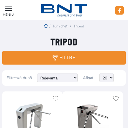
MENIU
/
Turnicheți
/
Tripod
TRIPOD
FILTRE
Filtrează după
Afişati