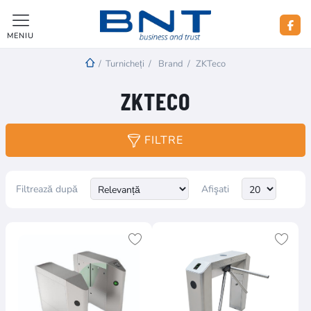
MENIU
/
Turnicheți
/
Brand
/
ZKTeco
ZKTECO
FILTRE
Filtrează după
Afişati