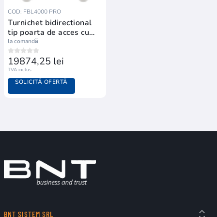
COD: FBL4000 PRO
Turnichet bidirectional
tip poarta de acces cu
brate glisante
la comandă
19874,25 lei
TVA inclus
SOLICITĂ OFERTĂ
BNT SISTEM SRL