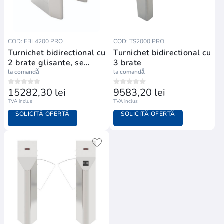
COD: FBL4200 PRO
COD: TS2000 PRO
Turnichet bidirectional cu
Turnichet bidirectional cu
2 brate glisante, se
3 brate
foloseste impreuna cu
la comandă
la comandă
seria FBL4000 pentru a
15282,30 lei
9583,20 lei
crea 2 cai de acces
TVA inclus
TVA inclus
SOLICITĂ OFERTĂ
SOLICITĂ OFERTĂ