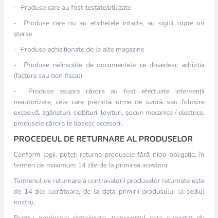
- Produse care au fost testate/utilizate
- Produse care nu au etichetele intacte, au sigilii rupte ori
șterse
- Produse achiziționate de la alte magazine
- Produse neînsoțite de documentele ce dovedesc achiziția
(factura sau bon fiscal)
- Produse asupra cărora au fost efectuate intervenții
neautorizate, cele care prezintă urme de uzură sau folosire
excesivă, zgârieturi, ciobituri, lovituri, șocuri mecanice / electrice,
produsele cărora le lipsesc accesorii.
PROCEDEUL DE RETURNARE AL PRODUSELOR
Conform legii, puteți returna produsele fără nicio obligație, în
termen de maximum 14 zile de la primirea acestora.
Termenul de returnare a contravalorii produselor returnate este
de 14 zile lucrătoare, de la data primirii produsului la sediul
nostru.
Pentru produsele deteriorate, transportul este suportat de