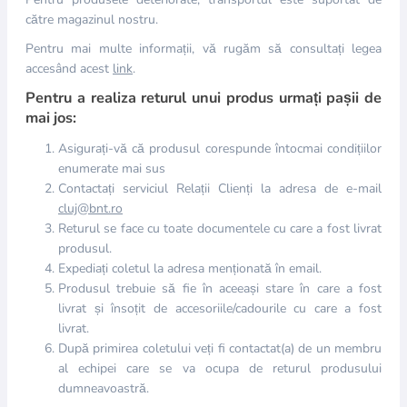
către magazinul nostru.
Pentru mai multe informații, vă rugăm să consultați legea
accesând acest
link
.
Pentru a realiza returul unui produs urmați pașii de
mai jos:
Asigurați-vă că produsul corespunde întocmai condițiilor
enumerate mai sus
Contactați serviciul Relații Clienți la adresa de e-mail
cluj@bnt.ro
Returul se face cu toate documentele cu care a fost livrat
produsul.
Expediați coletul la adresa menționată în email.
Produsul trebuie să fie în aceeași stare în care a fost
livrat și însoțit de accesoriile/cadourile cu care a fost
livrat.
După primirea coletului veți fi contactat(a) de un membru
al echipei care se va ocupa de returul produsului
dumneavoastră.