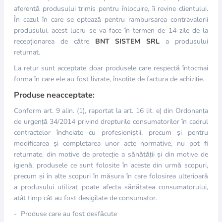
aferentă produsului trimis pentru înlocuire, îi revine clientului.
În cazul în care se optează pentru rambursarea contravalorii
produsului, acest lucru se va face în termen de 14 zile de la
recepționarea de către
BNT SISTEM SRL
a produsului
returnat.
La retur sunt acceptate doar produsele care respectă întocmai
forma în care ele au fost livrate, însoțite de factura de achiziție.
Produse neacceptate:
Conform art. 9 alin. (1), raportat la art. 16 lit. e) din Ordonanța
de urgență 34/2014 privind drepturile consumatorilor în cadrul
contractelor încheiate cu profesioniștii, precum și pentru
modificarea și completarea unor acte normative, nu pot fi
returnate, din motive de protecție a sănătății și din motive de
igienă, produsele ce sunt folosite în aceste din urmă scopuri,
precum și în alte scopuri în măsura în care folosirea ulterioară
a produsului utilizat poate afecta sănătatea consumatorului,
atât timp cât au fost desigilate de consumator.
- Produse care au fost desfăcute