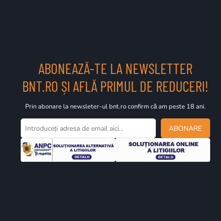
ABONEAZĂ-TE LA NEWSLETTER
BNT.RO ȘI AFLĂ PRIMUL DE REDUCERI!
Prin abonare la newsleter-ul bnt.ro confirm că am peste 18 ani.
ABONARE