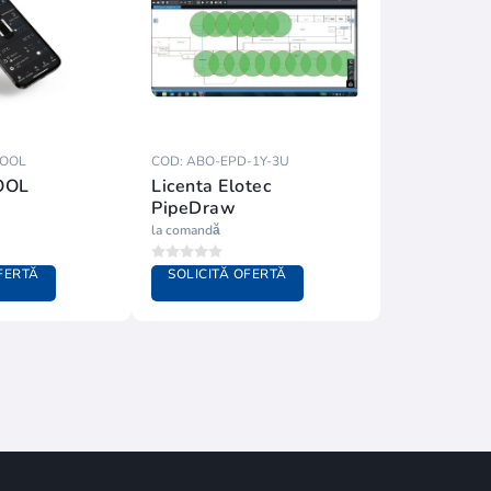
TOOL
COD: ABO-EPD-1Y-3U
OOL
Licenta Elotec
PipeDraw
la comandă
FERTĂ
SOLICITĂ OFERTĂ