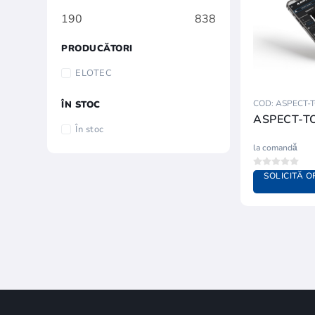
190
838
PRODUCĂTORI
ELOTEC
COD: ASPECT-
ÎN STOC
ASPECT-T
În stoc
la comandă
SOLICITĂ O