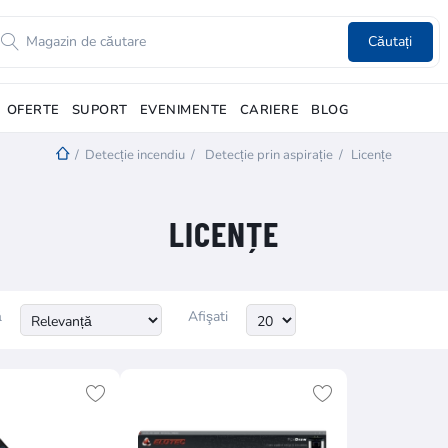
Căutați
OFERTE
SUPORT
EVENIMENTE
CARIERE
BLOG
/
Detecție incendiu
/
Detecție prin aspirație
/
Licențe
LICENȚE
ă
Afişati