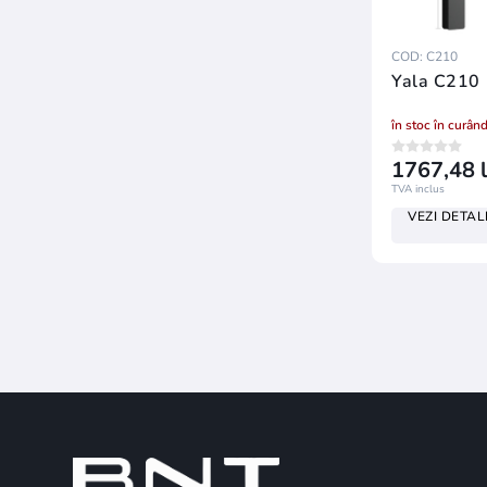
COD: C210
Yala C210
în stoc în curân
1767,48 l
TVA inclus
VEZI DETALI