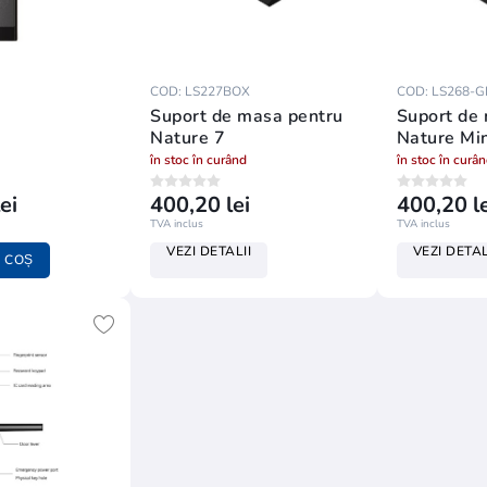
COD: LS227BOX
COD: LS268-
Suport de masa pentru
Suport de
Nature 7
Nature Mi
în stoc în curând
în stoc în curâ
ei
400,20 lei
400,20 le
TVA inclus
TVA inclus
VEZI DETALII
VEZI DETAL
 COȘ