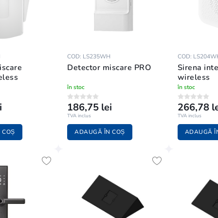
H
COD: LS235WH
COD: LS204W
iscare
Detector miscare PRO
Sirena int
eless
wireless
în stoc
în stoc
i
186,75 lei
266,78 le
TVA inclus
TVA inclus
 COȘ
ADAUGĂ ÎN COȘ
ADAUGĂ Î