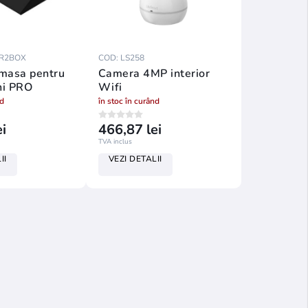
GR2BOX
COD: LS258
 masa pentru
Camera 4MP interior
ni PRO
Wifi
nd
în stoc în curând
i
466,87 lei
TVA inclus
II
VEZI DETALII