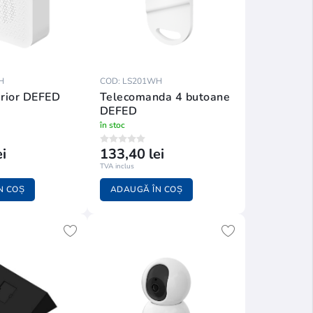
H
COD: LS201WH
erior DEFED
Telecomanda 4 butoane
DEFED
în stoc
i
133,40 lei
TVA inclus
N COȘ
ADAUGĂ ÎN COȘ