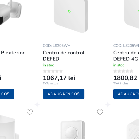
COD: LS205WH
COD: LS205W
P exterior
Centru de control
Centru de 
DEFED
DEFED 4G
în stoc
în stoc
i
1067,17 lei
1800,82 
TVA inclus
TVA inclus
 COȘ
ADAUGĂ ÎN COȘ
ADAUGĂ Î