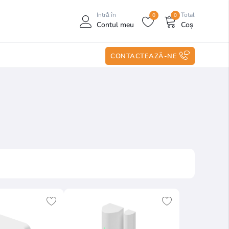
Intră în
Total
0
0
Contul meu
Coș
CONTACTEAZĂ-NE