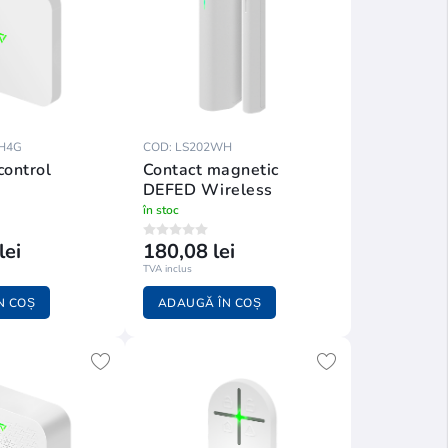
H4G
COD: LS202WH
control
Contact magnetic
DEFED Wireless
în stoc
lei
180,08 lei
TVA inclus
N COȘ
ADAUGĂ ÎN COȘ