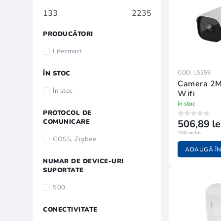
133
2235
PRODUCĂTORI
Lifesmart
COD: LS259
ÎN STOC
Camera 2M
În stoc
Wifi
în stoc
PROTOCOL DE
COMUNICARE
506,89 le
TVA inclus
COSS, Zigbee
ADAUGĂ ÎN
NUMAR DE DEVICE-URI
SUPORTATE
500
CONECTIVITATE