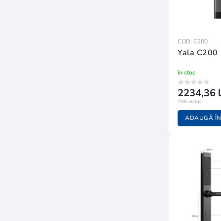
COD: C200
Yala C200
în stoc
2234,36 l
TVA inclus
ADAUGĂ ÎN