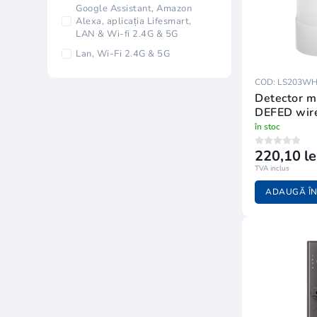
Google Assistant, Amazon
Alexa, aplicația Lifesmart,
LAN & Wi-fi 2.4G & 5G
Lan, Wi-Fi 2.4G & 5G
COD: LS203W
Detector m
DEFED wir
în stoc
220,10 le
TVA inclus
ADAUGĂ ÎN