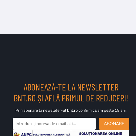
ABONEAZĂ-TE LA NEWSLETTER
BNT.RO ȘI AFLĂ PRIMUL DE REDUCERI!
Prin abonare la newsleter-ul bnt.ro confirm că am peste 18 ani.
ABONARE