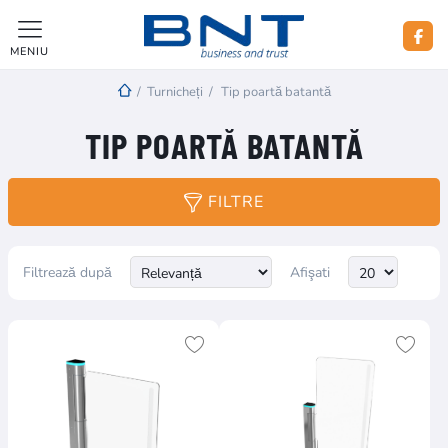
MENIU
/
Turnicheți
/
Tip poartă batantă
TIP POARTĂ BATANTĂ
FILTRE
Filtrează după
Afişati