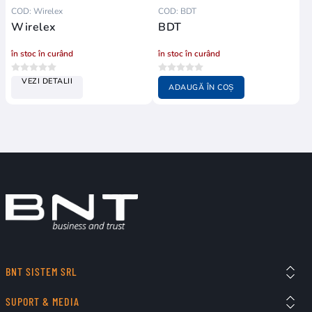
COD: Wirelex
COD: BDT
Wirelex
BDT
în stoc în curând
în stoc în curând
VEZI DETALII
ADAUGĂ ÎN COȘ
BNT SISTEM SRL
SUPORT & MEDIA