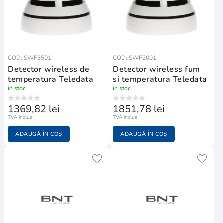
COD: SWF3501
COD: SWF2001
Detector wireless de
Detector wireless fum
temperatura Teledata
si temperatura Teledata
în stoc
în stoc
1369,82 lei
1851,78 lei
TVA inclus
TVA inclus
ADAUGĂ ÎN COȘ
ADAUGĂ ÎN COȘ