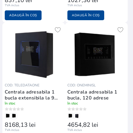
837,10 lei
1027,36 lei
TVA inclus
TVA inclus
ADAUGĂ ÎN COȘ
ADAUGĂ ÎN COȘ
COD: TELEDATAONE
COD: ONEMINISL
Centrala adresabila 1
Centrala adresabila 1
bucla extensibila la 9
bucla, 120 adrese
bucle
în stoc
în stoc
8168,13 lei
4654,82 lei
TVA inclus
TVA inclus