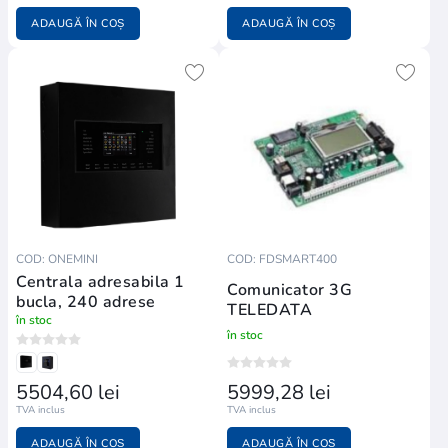
ADAUGĂ ÎN COȘ
ADAUGĂ ÎN COȘ
COD: ONEMINI
COD: FDSMART400
Centrala adresabila 1
Comunicator 3G
bucla, 240 adrese
TELEDATA
în stoc
în stoc
5504,60 lei
5999,28 lei
TVA inclus
TVA inclus
ADAUGĂ ÎN COȘ
ADAUGĂ ÎN COȘ