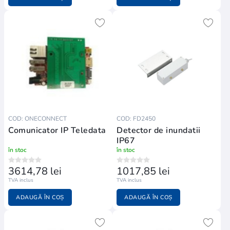
COD: ONECONNECT
COD: FD2450
Comunicator IP Teledata
Detector de inundatii
IP67
în stoc
în stoc
3614,78 lei
1017,85 lei
TVA inclus
TVA inclus
ADAUGĂ ÎN COȘ
ADAUGĂ ÎN COȘ