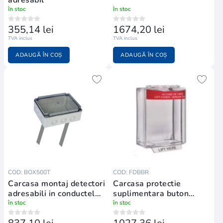
în stoc
în stoc
355,14 lei
1674,20 lei
TVA inclus
TVA inclus
ADAUGĂ ÎN COȘ
ADAUGĂ ÎN COȘ
COD: BOX500T
COD: FDBBR
Carcasa montaj detectori
Carcasa protectie
adresabili in conductele
suplimentara buton
de ventilatie
adresabil
în stoc
în stoc