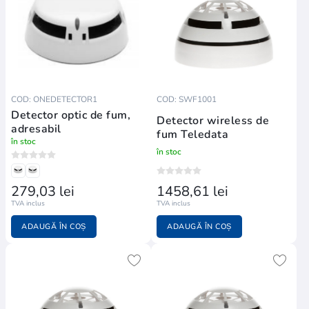
COD: ONEDETECTOR1
COD: SWF1001
Detector optic de fum,
Detector wireless de
adresabil
fum Teledata
în stoc
în stoc
279,03 lei
1458,61 lei
TVA inclus
TVA inclus
ADAUGĂ ÎN COȘ
ADAUGĂ ÎN COȘ