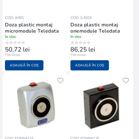
COD: WBG
COD: S-BOX
Doza plastic montaj
Doza plastic montaj
micromodule Teledata
onemodule Teledata
în stoc
în stoc
50,72 lei
86,25 lei
TVA inclus
TVA inclus
ADAUGĂ ÎN COȘ
ADAUGĂ ÎN COȘ
COD: FDM5411F
COD: FDM9412E