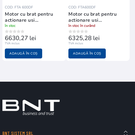
COD: FTA 600DF
COD: FTA600DF
Motor cu brat pentru
Motor cu brat pentru
actionare usi
actionare usi
nepietonale
nepietonale
în stoc
în stoc în curând
6630,27 lei
6325,28 lei
TVA inclus
TVA inclus
ADAUGĂ ÎN COȘ
ADAUGĂ ÎN COȘ
BNT SISTEM SRL