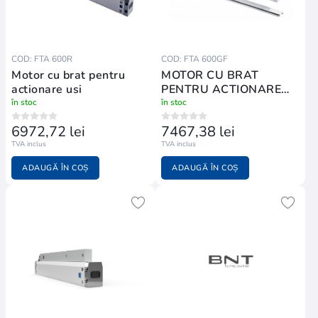
COD: FTA 600R
COD: FTA 600GF
Motor cu brat pentru
MOTOR CU BRAT
actionare usi
PENTRU ACTIONARE
USI
în stoc
în stoc
6972,72 lei
7467,38 lei
TVA inclus
TVA inclus
ADAUGĂ ÎN COȘ
ADAUGĂ ÎN COȘ