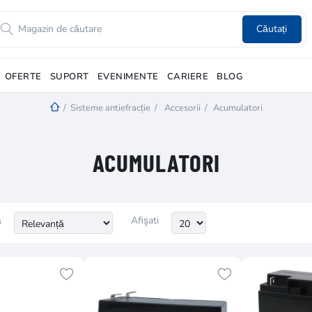
Căutați
OFERTE
SUPORT
EVENIMENTE
CARIERE
BLOG
/
Sisteme antiefracție
/
Accesorii
/
Acumulatori
ACUMULATORI
ă
Afişati