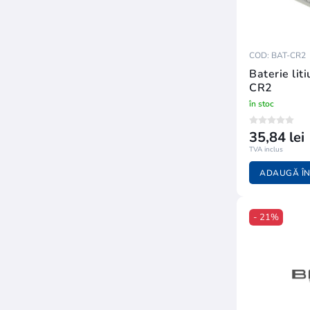
COD: BAT-CR2
Baterie lit
CR2
în stoc
35,84 lei
TVA inclus
ADAUGĂ ÎN
- 21%