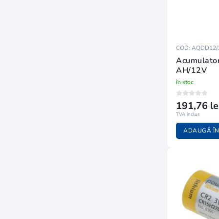
COD: AQDD12/
Acumulato
AH/12V
în stoc
191,76 le
TVA inclus
ADAUGĂ ÎN