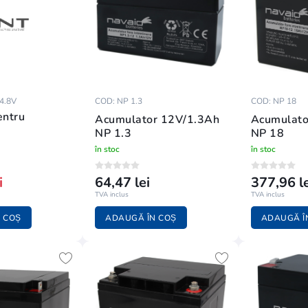
4.8V
COD: NP 1.3
COD: NP 18
entru
Acumulator 12V/1.3Ah
Acumulat
NP 1.3
NP 18
în stoc
în stoc
i
64,47 lei
377,96 le
TVA inclus
TVA inclus
 COȘ
ADAUGĂ ÎN COȘ
ADAUGĂ Î