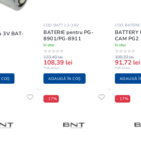
COD: BATT 1.3-3.6V
COD: BATERIE
BATERIE pentru PG-
BATTERY 
iu 3V BAT-
8901/PG-8911
CAM PG2
în stoc
în stoc
133,40 lei
108,39 lei
108,39 lei
91,72 lei
TVA inclus
TVA inclus
 COȘ
ADAUGĂ ÎN COȘ
ADAUGĂ Î
- 17%
- 17%