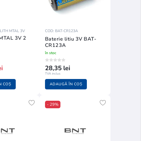
 LITH MTAL 3V
COD: BAT-CR123A
MTAL 3V 2
Baterie litiu 3V BAT-
CR123A
în stoc
i
28,35 lei
TVA inclus
N COȘ
ADAUGĂ ÎN COȘ
- 29%