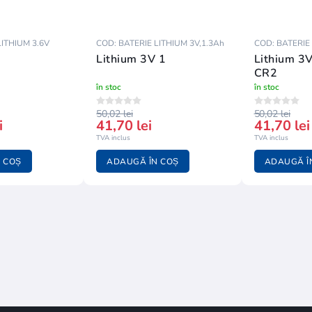
LITHIUM 3.6V
COD: BATERIE LITHIUM 3V,1.3Ah
COD: BATERIE
Lithium 3V 1
Lithium 3
CR2
în stoc
în stoc
50,02 lei
50,02 lei
i
41,70 lei
41,70 lei
TVA inclus
TVA inclus
 COȘ
ADAUGĂ ÎN COȘ
ADAUGĂ Î