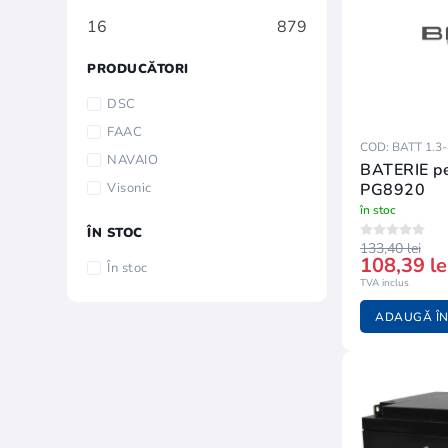
16
879
PRODUCĂTORI
DSC
FAAC
COD: BATT 1.3-
NAVAIO
BATERIE p
Visonic
PG8920
în stoc
ÎN STOC
133,40 lei
108,39 le
În stoc
TVA inclus
ADAUGĂ ÎN