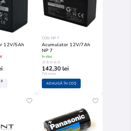
COD: NP 7
r 12V/5Ah
Acumulator 12V/7Ah
NP 7
nd
în stoc
i
142,30 lei
TVA inclus
II
ADAUGĂ ÎN COȘ