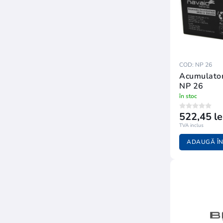
COD: NP 26
Acumulato
NP 26
în stoc
522,45 le
TVA inclus
ADAUGĂ ÎN