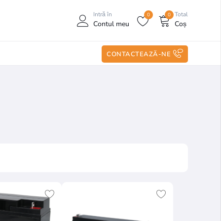
Intră în
Total
0
0
Contul meu
Coș
CONTACTEAZĂ-NE