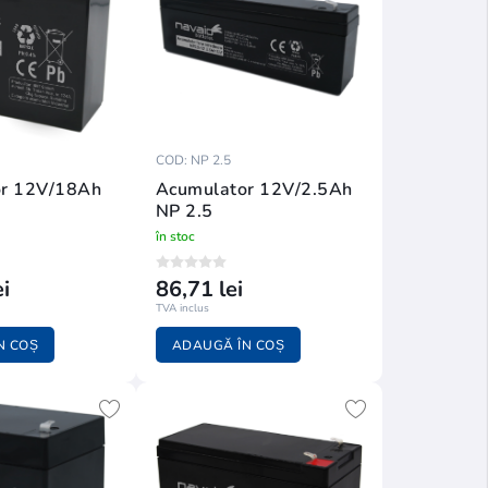
COD: NP 2.5
or 12V/18Ah
Acumulator 12V/2.5Ah
NP 2.5
în stoc
i
86,71 lei
TVA inclus
N COȘ
ADAUGĂ ÎN COȘ