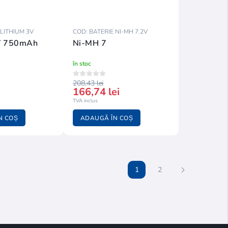
 LITHIUM 3V
COD: BATERIE NI-MH 7.2V
V 750mAh
Ni-MH 7
în stoc
208,43 lei
166,74 lei
TVA inclus
N COȘ
ADAUGĂ ÎN COȘ
1
2