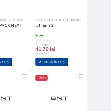
 NEXT CAM PG2
COD: BATERIE LITHIUM 3.6V,500
PACK NEXT
Lithium 3
în stoc
58,35 lei
41,70 lei
TVA inclus
N COȘ
ADAUGĂ ÎN COȘ
- 20%