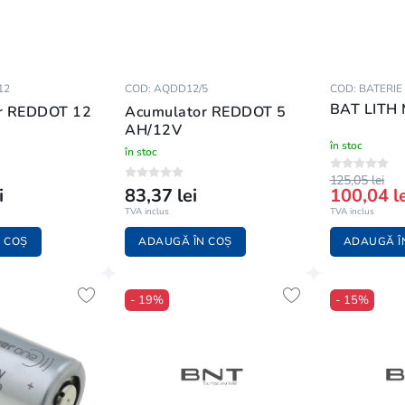
12
COD: AQDD12/5
COD: BATERIE
BAT LITH 
r REDDOT 12
Acumulator REDDOT 5
AH/12V
în stoc
în stoc
125,05 lei
i
83,37 lei
100,04 le
TVA inclus
TVA inclus
 COȘ
ADAUGĂ ÎN COȘ
ADAUGĂ Î
- 19%
- 15%