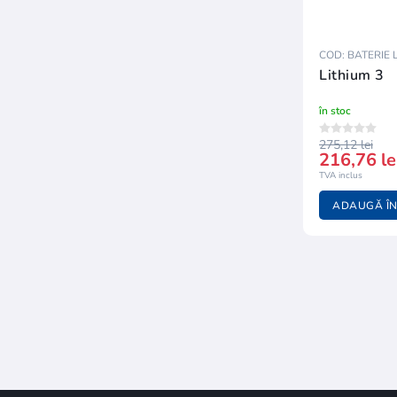
COD: BATERIE 
Lithium 3
în stoc
275,12 lei
216,76 le
TVA inclus
ADAUGĂ ÎN