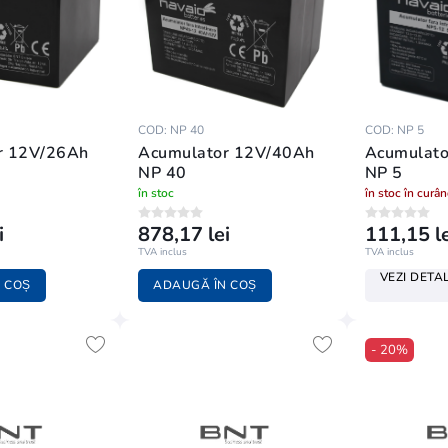
COD: NP 40
COD: NP 5
r 12V/26Ah
Acumulator 12V/40Ah
Acumulato
NP 40
NP 5
în stoc
în stoc în curâ
i
878,17 lei
111,15 le
TVA inclus
TVA inclus
VEZI DETAL
 COȘ
ADAUGĂ ÎN COȘ
- 20%