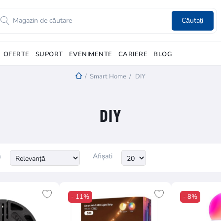
Căutați
OFERTE
SUPORT
EVENIMENTE
CARIERE
BLOG
/
Smart Home
/
DIY
DIY
ă
Afişati
- 11%
- 8%