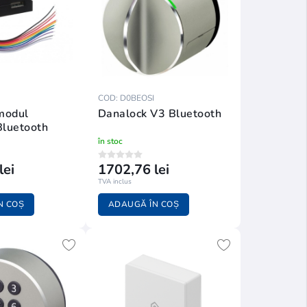
COD: D0BEOSI
modul
Danalock V3 Bluetooth
Bluetooth
în stoc
lei
1702,76 lei
TVA inclus
N COȘ
ADAUGĂ ÎN COȘ