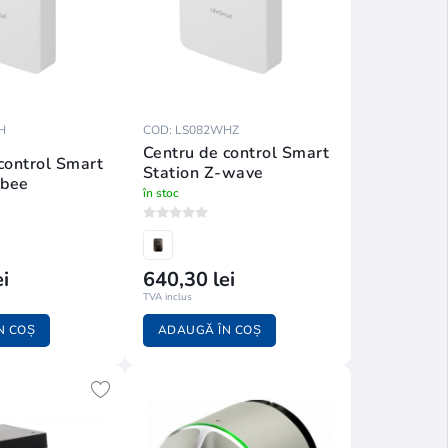
H
COD: LS082WHZ
Centru de control Smart
control Smart
Station Z-wave
gbee
în stoc
i
640,30 lei
TVA inclus
N COȘ
ADAUGĂ ÎN COȘ