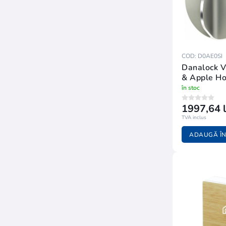
COD: D0AE0SI
Danalock V
& Apple H
în stoc
1997,64 l
TVA inclus
ADAUGĂ ÎN