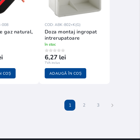
-008
COD: ABK-802+K(G)
e gaz natural,
Doza montaj ingropat
intrerupatoare
în stoc
i
6,27 lei
TVA inclus
N COȘ
ADAUGĂ ÎN COȘ
1
2
3