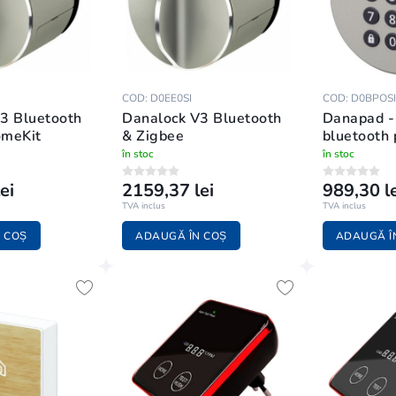
COD: D0EE0SI
COD: D0BPOSI
3 Bluetooth
Danalock V3 Bluetooth
Danapad - 
omeKit
& Zigbee
bluetooth 
Danalock 
în stoc
în stoc
ei
2159,37 lei
989,30 le
TVA inclus
TVA inclus
 COȘ
ADAUGĂ ÎN COȘ
ADAUGĂ Î