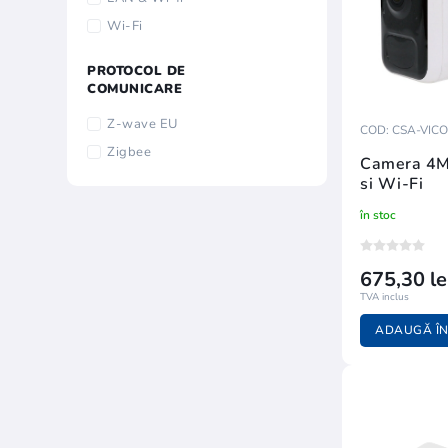
Wi-Fi
PROTOCOL DE
COMUNICARE
Z-wave EU
COD: CSA-VIC
Zigbee
Camera 4MP
si Wi-Fi
în stoc
675,30 le
TVA inclus
ADAUGĂ ÎN