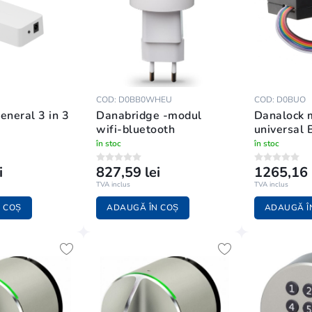
COD: D0BB0WHEU
COD: D0BUO
eneral 3 in 3
Danabridge -modul
Danalock 
wifi-bluetooth
universal 
în stoc
în stoc
i
827,59 lei
1265,16 
TVA inclus
TVA inclus
 COȘ
ADAUGĂ ÎN COȘ
ADAUGĂ Î