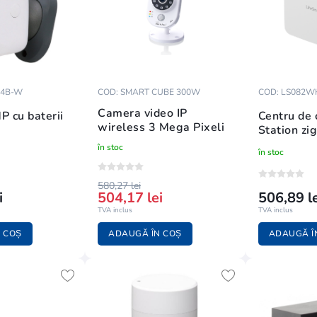
O4B-W
COD: SMART CUBE 300W
COD: LS082W
Camera video IP
 cu baterii
Centru de 
wireless 3 Mega Pixeli
Station zi
în stoc
în stoc
580,27 lei
i
504,17 lei
506,89 le
TVA inclus
TVA inclus
 COȘ
ADAUGĂ ÎN COȘ
ADAUGĂ Î