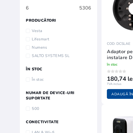
6
5306
PRODUCĂTORI
Vesta
Lifesmart
COD: DCSLAE
Numens
Adaptor pe
SALTO SYSTEMS SL
instalare 
în stoc
ÎN STOC
180,74 le
În stoc
TVA inclus
NUMAR DE DEVICE-URI
ADAUGĂ ÎN
SUPORTATE
500
CONECTIVITATE
LAN & Wi-fi