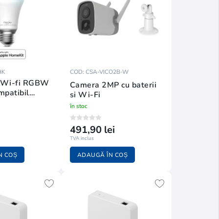
HK
COD: CSA-VICO2B-W
 Wi-fi RGBW
Camera 2MP cu baterii
mpatibil
si Wi-Fi
ekit
în stoc
491,90 lei
TVA inclus
N COȘ
ADAUGĂ ÎN COȘ