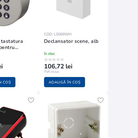
COD: LS069WH
tastatura
Declansator scene, alb
pentru
V3
în stoc
i
106,72 lei
TVA inclus
N COȘ
ADAUGĂ ÎN COȘ