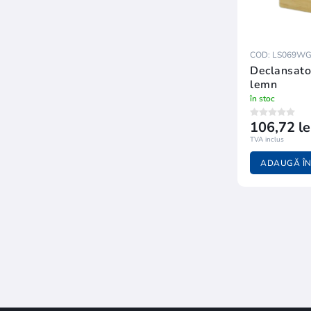
COD: LS069W
Declansato
lemn
în stoc
106,72 le
TVA inclus
ADAUGĂ ÎN