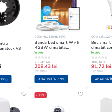
COD: MSL320HK-PRO
COD: MSL120
Banda Led smart Wi-fi
Bec smart
ntru
RGBW dimabila
dimabil co
Danalock V3
compatibil Apple
Apple Hom
în stoc
în stoc
Homekit
233,45 lei
100,04 lei
i
208,43 lei
91,72 lei
TVA inclus
TVA inclus
 COȘ
ADAUGĂ ÎN COȘ
ADAUGĂ Î
- 13%