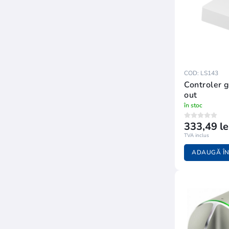
COD: LS143
Controler g
out
în stoc
333,49 le
TVA inclus
ADAUGĂ ÎN