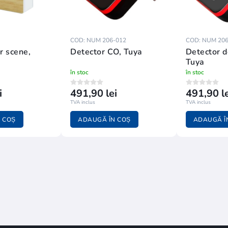
G
COD: NUM 206-012
COD: NUM 206
r scene,
Detector CO, Tuya
Detector d
Tuya
în stoc
în stoc
i
491,90 lei
491,90 le
TVA inclus
TVA inclus
 COȘ
ADAUGĂ ÎN COȘ
ADAUGĂ Î