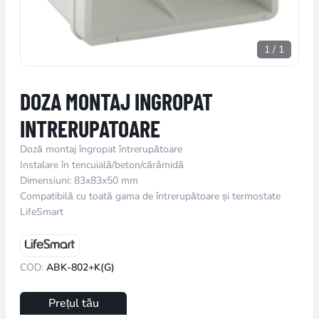
1
/
1
DOZA MONTAJ INGROPAT
INTRERUPATOARE
Doză montaj îngropat întrerupătoare
Instalare în tencuială/beton/cărămidă
Dimensiuni: 83x83x50 mm
Compatibilă cu toată gama de întrerupătoare și termostate
LifeSmart
COD:
ABK-802+K(G)
Prețul tău