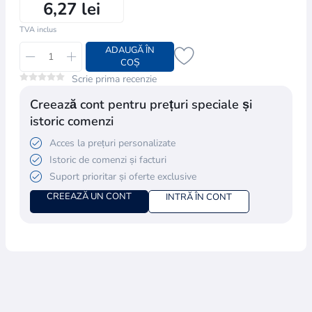
6,27 lei
TVA inclus
ADAUGĂ ÎN
COȘ
Scrie prima recenzie
Creează cont pentru prețuri speciale și
istoric comenzi
Acces la prețuri personalizate
Istoric de comenzi și facturi
Suport prioritar și oferte exclusive
CREEAZĂ UN CONT
INTRĂ ÎN CONT