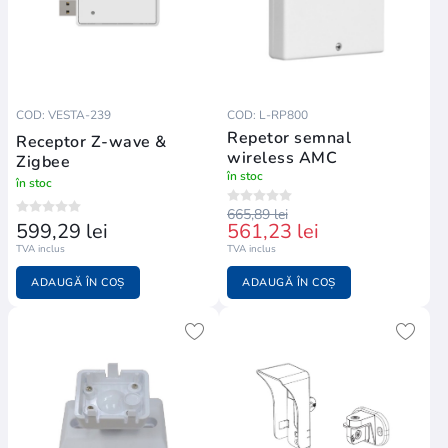
COD: VESTA-239
COD: L-RP800
Repetor semnal
Receptor Z-wave &
wireless AMC
Zigbee
în stoc
în stoc
665,89 lei
599,29 lei
561,23 lei
TVA inclus
TVA inclus
ADAUGĂ ÎN COȘ
ADAUGĂ ÎN COȘ