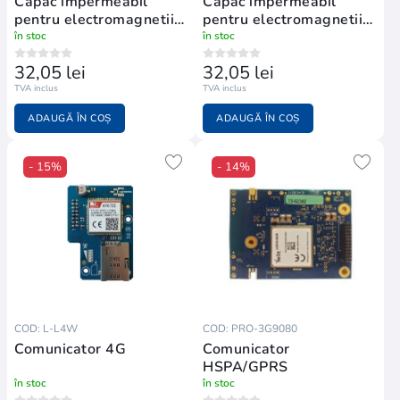
Capac impermeabil
Capac impermeabil
pentru electromagnetii
pentru electromagnetii
VESTA-401, VESTA-
VESTA-401, VESTA-
în stoc
în stoc
359-VESTA-019N,
359-VESTA-019N,
32,05 lei
32,05 lei
VESTA-126
VESTA-126
TVA inclus
TVA inclus
ADAUGĂ ÎN COȘ
ADAUGĂ ÎN COȘ
- 15%
- 14%
COD: L-L4W
COD: PRO-3G9080
Comunicator 4G
Comunicator
HSPA/GPRS
în stoc
în stoc