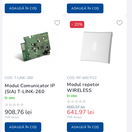
ADAUGĂ ÎN COȘ
ADAUGĂ ÎN COȘ
- 20%
COD: T-LINK-260
COD: RP-600 PG2
Modul repetor
Modul Comunicator IP
WIRELESS
(SIA) T-LINK-260
în stoc
în stoc
800,37 lei
908,76 lei
641,97 lei
TVA inclus
TVA inclus
ADAUGĂ ÎN COȘ
ADAUGĂ ÎN COȘ