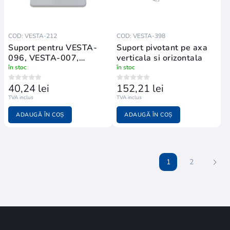
COD: VESTA-212
COD: VESTA-398
Suport pentru VESTA-
Suport pivotant pe axa
096, VESTA-007,
verticala si orizontala
VESTA-008, VESTA-211
în stoc
în stoc
40,24 lei
152,21 lei
TVA inclus
TVA inclus
ADAUGĂ ÎN COȘ
ADAUGĂ ÎN COȘ
1
2