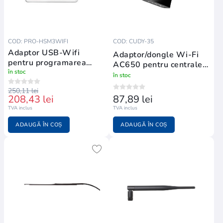
COD: PRO-HSM3WIFI
COD: CUDY-35
Adaptor USB-Wifi
Adaptor/dongle Wi-Fi
pentru programarea
AC650 pentru centralele
centralelor din seria
în stoc
VESTA
în stoc
PRO
250,11 lei
208,43 lei
87,89 lei
TVA inclus
TVA inclus
ADAUGĂ ÎN COȘ
ADAUGĂ ÎN COȘ