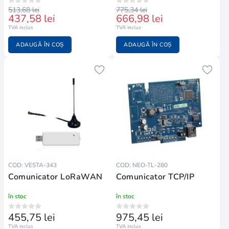
513,68 lei
775,34 lei
437,58 lei
666,98 lei
TVA inclus
TVA inclus
ADAUGĂ ÎN COȘ
ADAUGĂ ÎN COȘ
COD: VESTA-343
COD: NEO-TL-280
Comunicator LoRaWAN
Comunicator TCP/IP
în stoc
în stoc
455,75 lei
975,45 lei
TVA inclus
TVA inclus