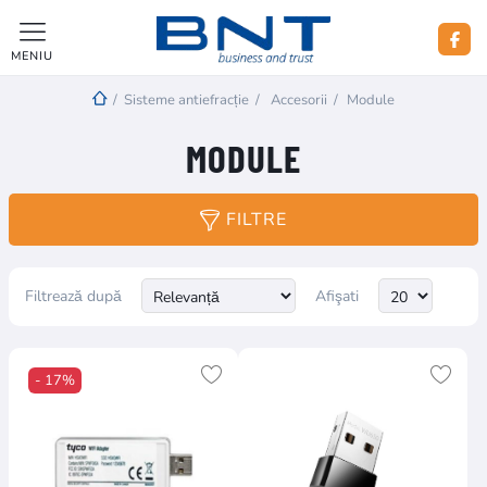
MENIU
/
Sisteme antiefracție
/
Accesorii
/
Module
MODULE
FILTRE
Filtrează după
Afişati
- 17%