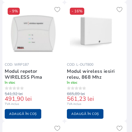
- 9%
- 16%
COD: WRP187
COD: L-OUT800
Modul repetor
Modul wireless iesiri
WIRELESS Pima
releu, 868 Mhz
în stoc
în stoc
541,92 lei
665,89 lei
491,90 lei
561,23 lei
TVA inclus
TVA inclus
ADAUGĂ ÎN COȘ
ADAUGĂ ÎN COȘ