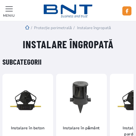
MENIU
/
Protecție perimetrală
/
Instalare îngropată
INSTALARE ÎNGROPATĂ
SUBCATEGORII
Instalare în beton
Instalare în pământ
Instal
pardo