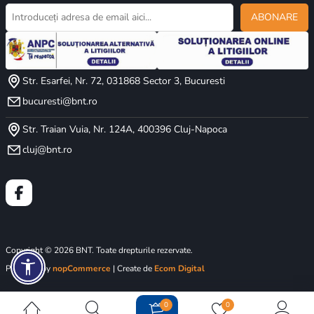
ABONARE
Str. Esarfei, Nr. 72, 031868 Sector 3, Bucuresti
bucuresti@bnt.ro
Str. Traian Vuia, Nr. 124A, 400396 Cluj-Napoca
cluj@bnt.ro
Copyright © 2026 BNT. Toate drepturile rezervate.
Powered by
nopCommerce
| Create de
Ecom Digital
0
0