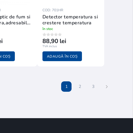
H
COD: 701HR
ptic de fum si
Detector temperatura si
a,adresabil
crestere temperatura
în stoc
i
88,90 lei
TVA inclus
N COȘ
ADAUGĂ ÎN COȘ
1
2
3