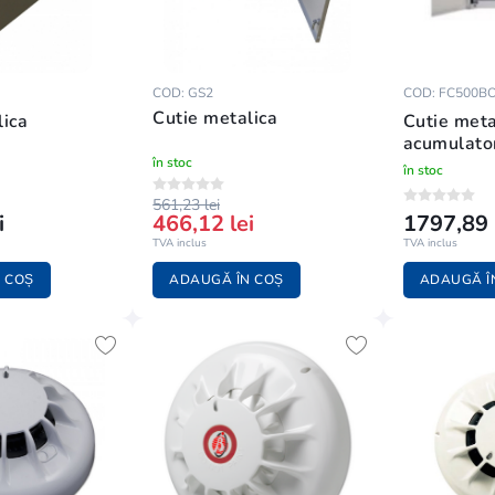
COD: GS2
COD: FC500B
Cutie metalica
lica
Cutie meta
acumulato
în stoc
în stoc
561,23 lei
i
466,12 lei
1797,89 
TVA inclus
TVA inclus
 COȘ
ADAUGĂ ÎN COȘ
ADAUGĂ Î