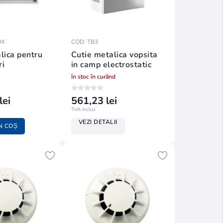
OX
COD: TB3
lica pentru
Cutie metalica vopsita
ri
in camp electrostatic
în stoc în curând
lei
561,23 lei
TVA inclus
VEZI DETALII
N COȘ