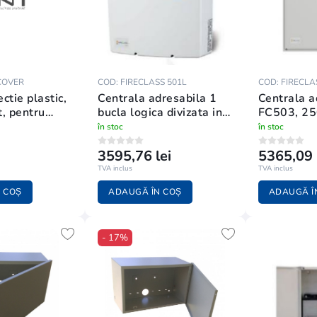
COVER
COD: FIRECLASS 501L
COD: FIRECLA
ctie plastic,
Centrala adresabila 1
Centrala a
, pentru
bucla logica divizata in
FC503, 25
in seria
3 bucle fizice
128 zone
în stoc
în stoc
FIRECLASS 501L
3595,76 lei
5365,09 
TVA inclus
TVA inclus
 COȘ
ADAUGĂ ÎN COȘ
ADAUGĂ Î
- 17%