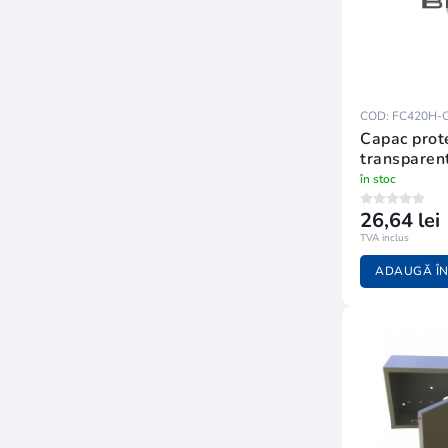
COD: FC420H-
Capac prote
transparent
butoanele d
în stoc
FC400
26,64 lei
TVA inclus
ADAUGĂ ÎN