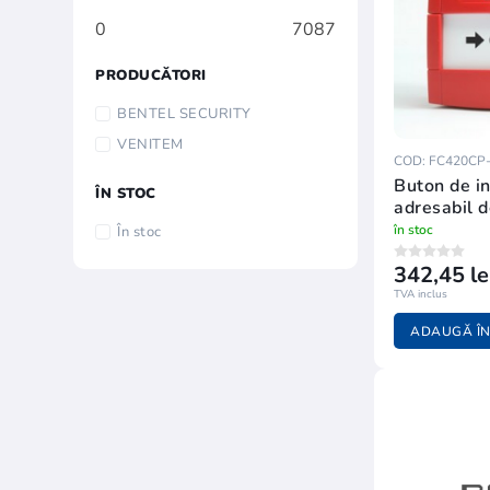
0
7087
PRODUCĂTORI
BENTEL SECURITY
VENITEM
COD: FC420CP-
Buton de i
ÎN STOC
adresabil d
izolator F
în stoc
În stoc
342,45 le
TVA inclus
ADAUGĂ ÎN