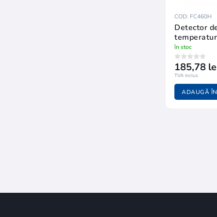
COD: FC460H
Detector d
temperatur
FC460H
în stoc
185,78 le
TVA inclus
ADAUGĂ ÎN