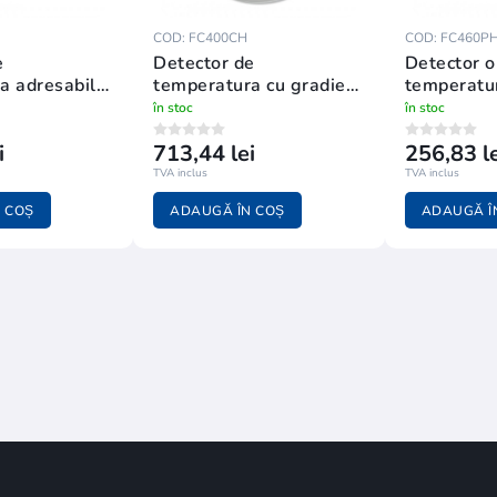
COD: FC400CH
COD: FC460P
e
Detector de
Detector o
a adresabil
temperatura cu gradient
temperatur
programabil,adresabil
FC460PH
în stoc
în stoc
FC400CH
i
713,44 lei
256,83 le
TVA inclus
TVA inclus
 COȘ
ADAUGĂ ÎN COȘ
ADAUGĂ Î