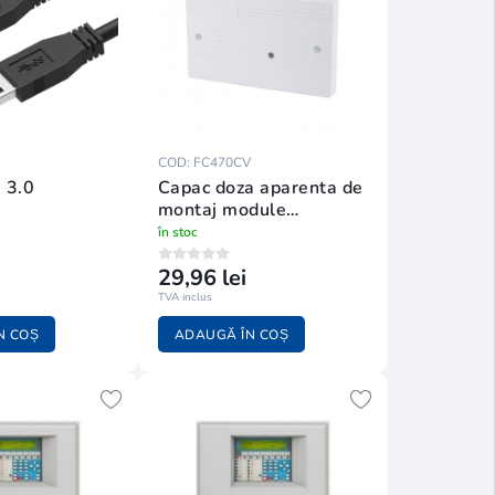
COD: FC470CV
 3.0
Capac doza aparenta de
montaj module
FC470CV
în stoc
29,96 lei
TVA inclus
N COȘ
ADAUGĂ ÎN COȘ