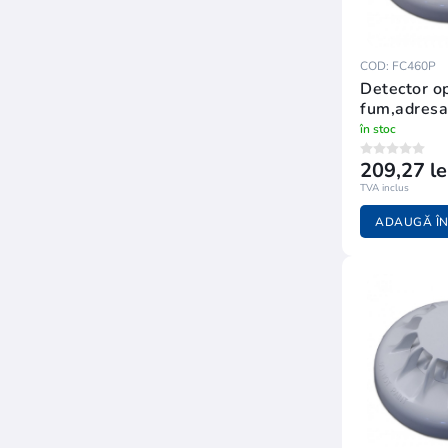
COD: FC460P
Detector optic de
fum,adresa
în stoc
209,27 le
TVA inclus
ADAUGĂ ÎN