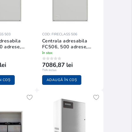
SS 503
COD: FIRECLASS 506
dresabila
Centrala adresabila
0 adrese,
FC506, 500 adrese,
256 zone
în stoc
lei
7086,87 lei
TVA inclus
N COȘ
ADAUGĂ ÎN COȘ