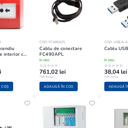
I
COD: FC490APL
COD: USB A-A
ncendiu
Cablu de conectare
Cablu USB
e interior cu
FC490APL
C420CP-I
în stoc
în stoc
i
761,02 lei
38,04 lei
TVA inclus
TVA inclus
 COȘ
ADAUGĂ ÎN COȘ
ADAUGĂ Î