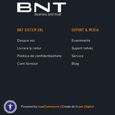
BNT SISTEM SRL
SUPORT & MEDIA
Despre noi
Evenimente
Livrare și retur
Suport tehnic
Politica de confidențialitate
Service
Cont furnizor
Blog
Powered by
nopCommerce
| Create de
Ecom Digital