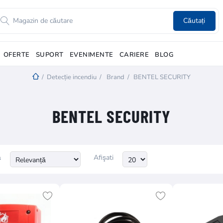
Căutați
OFERTE
SUPORT
EVENIMENTE
CARIERE
BLOG
/
Detecție incendiu
/
Brand
/
BENTEL SECURITY
BENTEL SECURITY
ă
Afişati