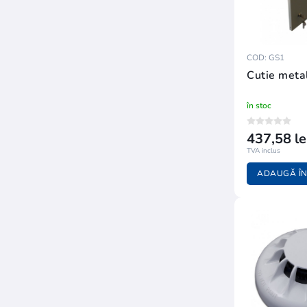
COD: GS1
Cutie meta
în stoc
437,58 le
TVA inclus
ADAUGĂ ÎN