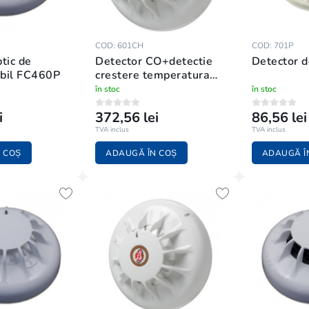
COD: 601CH
COD: 701P
Detector CO+detectie
Detector d
bil FC460P
crestere temperatura
601CH
în stoc
în stoc
i
372,56 lei
86,56 lei
TVA inclus
TVA inclus
 COȘ
ADAUGĂ ÎN COȘ
ADAUGĂ Î