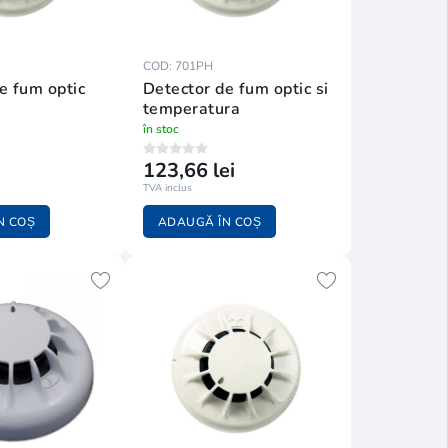
COD: 701PH
e fum optic
Detector de fum optic si
temperatura
în stoc
123,66 lei
TVA inclus
N COȘ
ADAUGĂ ÎN COȘ