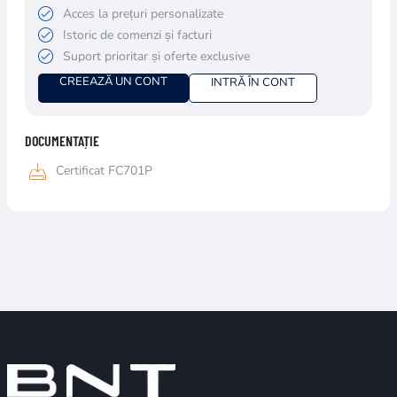
Acces la prețuri personalizate
Istoric de comenzi și facturi
Suport prioritar și oferte exclusive
CREEAZĂ UN CONT
INTRĂ ÎN CONT
DOCUMENTAȚIE
Certificat FC701P