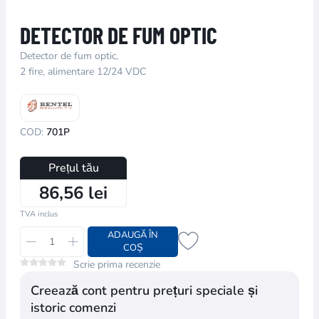
DETECTOR DE FUM OPTIC
Detector de fum optic,
2 fire, alimentare 12/24 VDC
COD:
701P
Prețul tău
86,56 lei
TVA inclus
ADAUGĂ ÎN
COȘ
Scrie prima recenzie
Creează cont pentru prețuri speciale și
istoric comenzi