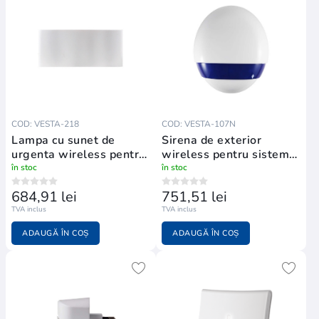
COD: VESTA-218
COD: VESTA-107N
Lampa cu sunet de
Sirena de exterior
urgenta wireless pentru
wireless pentru sisteme
sisteme VESTA
VESTA
în stoc
în stoc
684,91 lei
751,51 lei
TVA inclus
TVA inclus
ADAUGĂ ÎN COȘ
ADAUGĂ ÎN COȘ