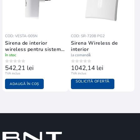
COD: VESTA-005N
COD: SR-720B PG2
Sirena de interior
Sirena Wireless de
wireless pentru sisteme
interior
VESTA
în stoc
la comandă
542,21 lei
1042,14 lei
TVA inclus
TVA inclus
SOLICITĂ OFERTĂ
ADAUGĂ ÎN COȘ