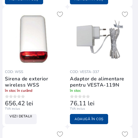
COD: WSS
COD: VESTA-337
Sirena de exterior
Adaptor de alimentare
wireless WSS
pentru VESTA-119N
în stoc în curând
în stoc
656,42 lei
76,11 lei
TVA inclus
TVA inclus
VEZI DETALII
ADAUGĂ ÎN COȘ