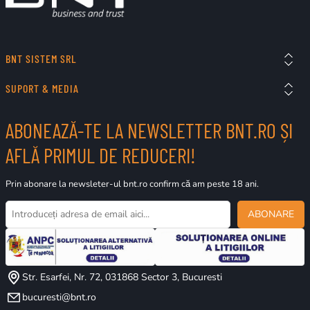
BNT SISTEM SRL
SUPORT & MEDIA
ABONEAZĂ-TE LA NEWSLETTER BNT.RO ȘI
AFLĂ PRIMUL DE REDUCERI!
Prin abonare la newsleter-ul bnt.ro confirm că am peste 18 ani.
ABONARE
Str. Esarfei, Nr. 72, 031868 Sector 3, Bucuresti
bucuresti@bnt.ro