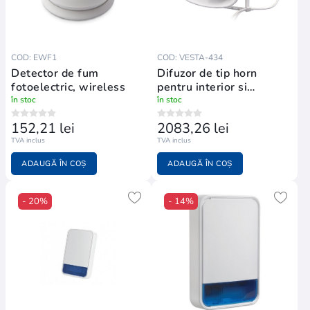
COD: EWF1
COD: VESTA-434
Detector de fum
Difuzor de tip horn
fotoelectric, wireless
pentru interior si
exterior wireless VESTA
în stoc
în stoc
152,21 lei
2083,26 lei
TVA inclus
TVA inclus
ADAUGĂ ÎN COȘ
ADAUGĂ ÎN COȘ
- 20%
- 14%