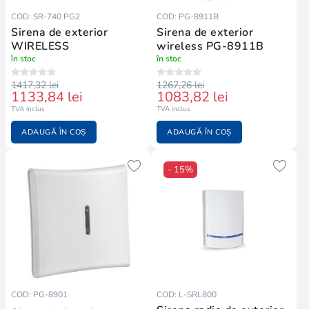
COD: SR-740 PG2
COD: PG-8911B
Sirena de exterior
Sirena de exterior
WIRELESS
wireless PG-8911B
în stoc
în stoc
1417,32 lei
1267,26 lei
1133,84 lei
1083,82 lei
TVA inclus
TVA inclus
ADAUGĂ ÎN COȘ
ADAUGĂ ÎN COȘ
- 15%
COD: PG-8901
COD: L-SRL800