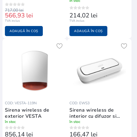
în stoc
717,00 lei
566,93 lei
214,02 lei
TVA inclus
TVA inclus
ADAUGĂ ÎN COȘ
ADAUGĂ ÎN COȘ
COD: VESTA-119N
COD: EWS3
Sirena wireless de
Sirena wireless de
exterior VESTA
interior cu difuzor si
indicator led integrate
în stoc
în stoc
856,14 lei
166,47 lei