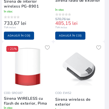
Sirena radio de exterior
Sirena de interior
wireless PG-8901
în stoc
în stoc
570,76 lei
733,67 lei
485,15 lei
TVA inclus
TVA inclus
ADAUGĂ ÎN COȘ
ADAUGĂ ÎN COȘ
- 21%
COD: SRO187
COD: EWS2
Sirena WIRELESS cu
Sirena wireless de
flash de exterior, Pima
exterior
în stoc