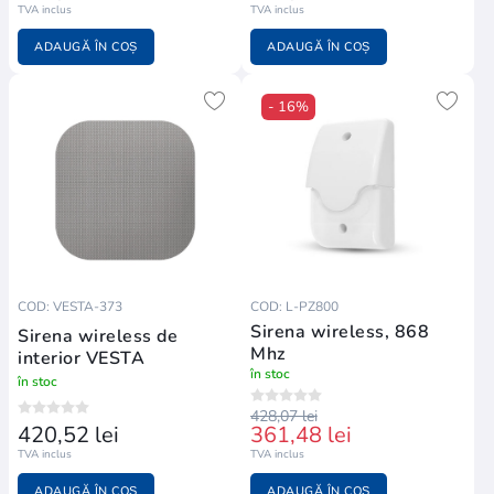
TVA inclus
TVA inclus
ADAUGĂ ÎN COȘ
ADAUGĂ ÎN COȘ
- 16%
COD: VESTA-373
COD: L-PZ800
Sirena wireless, 868
Sirena wireless de
Mhz
interior VESTA
în stoc
în stoc
428,07 lei
420,52 lei
361,48 lei
TVA inclus
TVA inclus
ADAUGĂ ÎN COȘ
ADAUGĂ ÎN COȘ