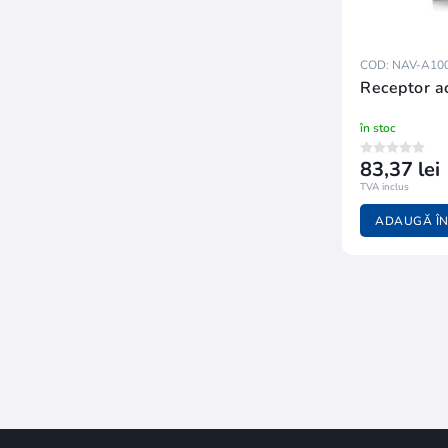
COD: NAV-A10
Receptor a
în stoc
83,37 lei
TVA inclus
ADAUGĂ ÎN