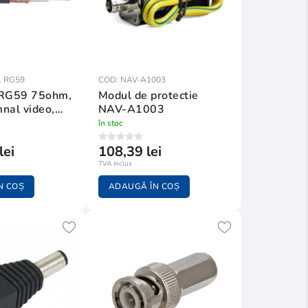
L RG59
COD: NAV-A1003
RG59 75ohm,
Modul de protectie
nal video,
NAV-A1003
m
în stoc
lei
108,39 lei
TVA inclus
N COȘ
ADAUGĂ ÎN COȘ