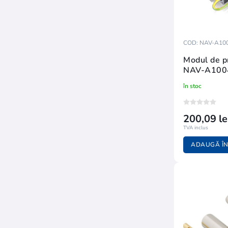
COD: NAV-A10
Modul de p
NAV-A100
în stoc
200,09 le
TVA inclus
ADAUGĂ ÎN