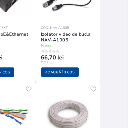
 EXT
COD: NAV-A1005
PoE&Ethernet
Izolator video de bucla
NAV-A1005
în stoc
i
66,70 lei
TVA inclus
N COȘ
ADAUGĂ ÎN COȘ