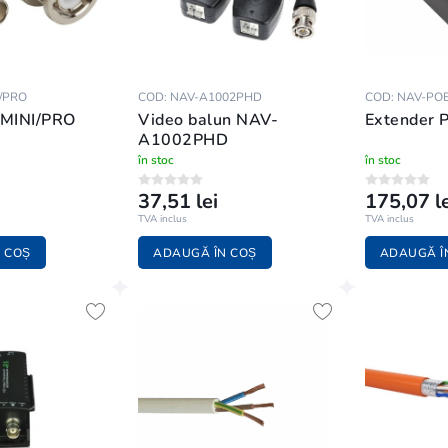
/PRO
COD: NAV-A1002PHD
COD: NAV-POE
MINI/PRO
Video balun NAV-
Extender 
A1002PHD
în stoc
în stoc
37,51 lei
175,07 le
TVA inclus
TVA inclus
 COȘ
ADAUGĂ ÎN COȘ
ADAUGĂ Î