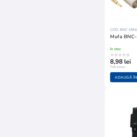
COD: BNC-MINI
Mufa BNC-
în stoc
8,98 lei
TVA inclus
ADAUGĂ ÎN