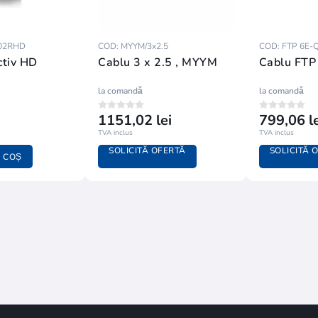
02RHD
COD: MYYM/3x2.5
COD: FTP 6E-
ctiv HD
Cablu 3 x 2.5 , MYYM
Cablu FTP
la comandă
la comandă
1151,02 lei
799,06 le
TVA inclus
TVA inclus
SOLICITĂ OFERTĂ
SOLICITĂ 
 COȘ