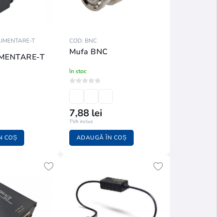
LIMENTARE-T
COD: BNC
Mufa BNC
MENTARE-T
în stoc
7,88 lei
TVA inclus
N COȘ
ADAUGĂ ÎN COȘ