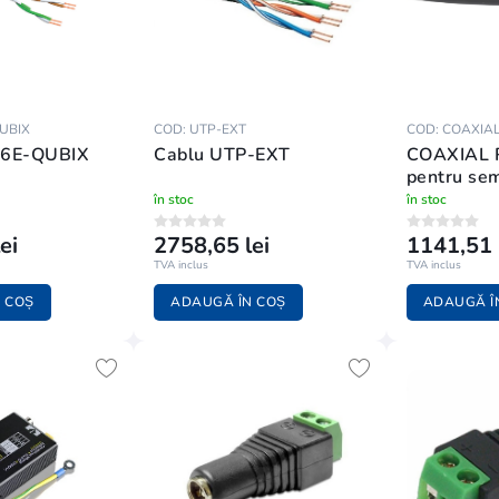
UBIX
COD: UTP-EXT
COD: COAXIA
 6E-QUBIX
Cablu UTP-EXT
COAXIAL 
pentru sem
pret/500
în stoc
în stoc
ei
2758,65 lei
1141,51 
TVA inclus
TVA inclus
 COȘ
ADAUGĂ ÎN COȘ
ADAUGĂ Î