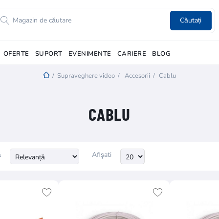
Căutați
OFERTE
SUPORT
EVENIMENTE
CARIERE
BLOG
/
Supraveghere video
/
Accesorii
/
Cablu
CABLU
ă
Afişati