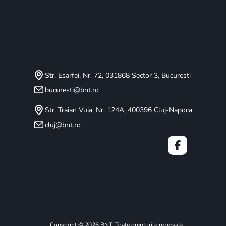
Str. Esarfei, Nr. 72, 031868 Sector 3, Bucuresti
bucuresti@bnt.ro
Str. Traian Vuia, Nr. 124A, 400396 Cluj-Napoca
cluj@bnt.ro
Copyright © 2026 BNT. Toate drepturile rezervate.