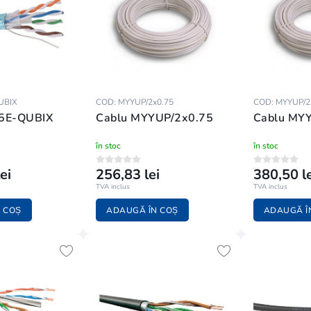
UBIX
COD: MYYUP/2x0.75
COD: MYYUP/2
 5E-QUBIX
Cablu MYYUP/2x0.75
Cablu MY
în stoc
în stoc
ei
256,83 lei
380,50 le
TVA inclus
TVA inclus
 COȘ
ADAUGĂ ÎN COȘ
ADAUGĂ Î