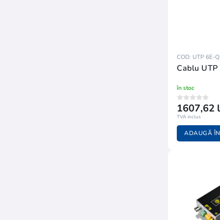
COD: UTP 6E-Q
Cablu UTP
în stoc
1607,62 l
TVA inclus
ADAUGĂ ÎN