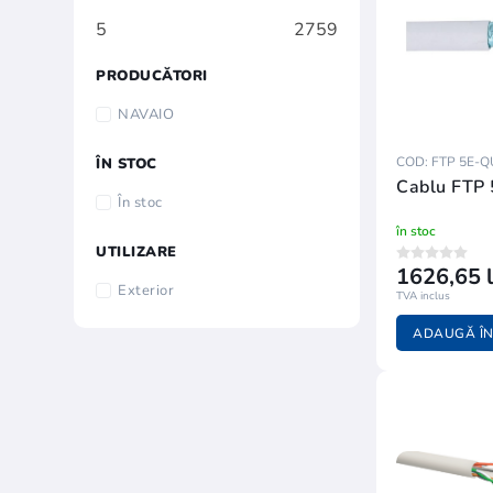
5
2759
PRODUCĂTORI
NAVAIO
COD: FTP 5E-Q
ÎN STOC
Cablu FTP
În stoc
în stoc
UTILIZARE
1626,65 l
Exterior
TVA inclus
ADAUGĂ ÎN