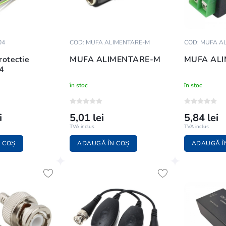
04
COD: MUFA ALIMENTARE-M
COD: MUFA A
rotectie
MUFA ALIMENTARE-M
MUFA ALI
4
în stoc
în stoc
i
5,01 lei
5,84 lei
TVA inclus
TVA inclus
 COȘ
ADAUGĂ ÎN COȘ
ADAUGĂ Î