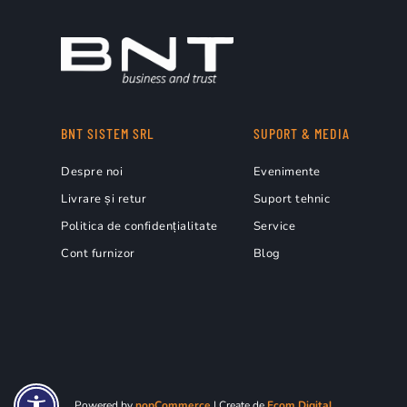
BNT SISTEM SRL
SUPORT & MEDIA
Despre noi
Evenimente
Livrare și retur
Suport tehnic
Politica de confidențialitate
Service
Cont furnizor
Blog
Powered by
nopCommerce
| Create de
Ecom Digital