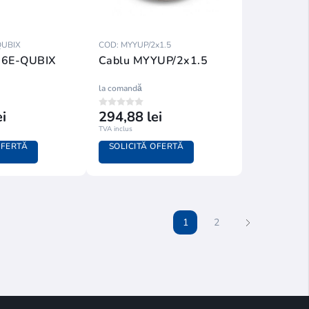
QUBIX
COD: MYYUP/2x1.5
 6E-QUBIX
Cablu MYYUP/2x1.5
la comandă
i
294,88 lei
TVA inclus
OFERTĂ
SOLICITĂ OFERTĂ
1
2