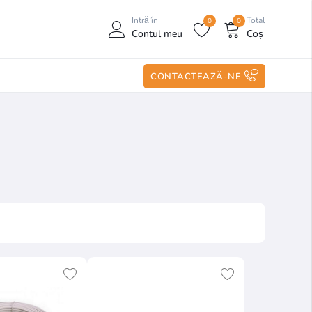
Intră în
Total
0
0
Contul meu
Coș
CONTACTEAZĂ-NE