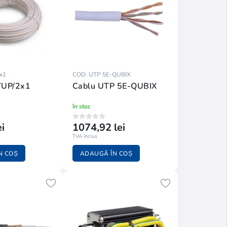
x1
COD: UTP 5E-QUBIX
YUP/2x1
Cablu UTP 5E-QUBIX
în stoc
i
1074,92 lei
TVA inclus
N COȘ
ADAUGĂ ÎN COȘ