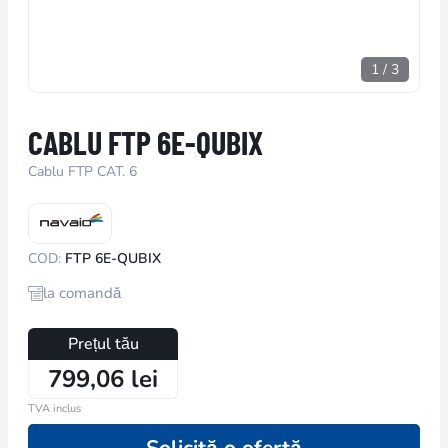
1
/
3
CABLU FTP 6E-QUBIX
Cablu FTP CAT. 6
COD:
FTP 6E-QUBIX
la comandă
Prețul tău
799,06 lei
TVA inclus