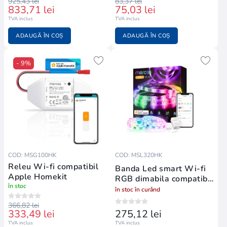
925,43 lei
83,37 lei
833,71 lei
75,03 lei
TVA inclus
TVA inclus
ADAUGĂ ÎN COȘ
ADAUGĂ ÎN COȘ
- 9%
COD: MSG100HK
COD: MSL320HK
Releu Wi-fi compatibil
Banda Led smart Wi-fi
Apple Homekit
RGB dimabila compatibil
în stoc
Apple Homekit
în stoc în curând
366,82 lei
333,49 lei
275,12 lei
TVA inclus
TVA inclus