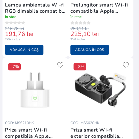
Lampa ambientala Wi-fi
Prelungitor smart Wi-fi
RGB dimabila compatibil
compatibila Apple
Apple Homekit
Homekit
în stoc
în stoc
216,76 lei
250,11 lei
191,76 lei
225,10 lei
TVA inclus
TVA inclus
ADAUGĂ ÎN COȘ
ADAUGĂ ÎN COȘ
- 7%
- 8%
COD: MSS210HK
COD: MSS620HK
Priza smart Wi-fi
Priza smart Wi-fi
compatibila Apple
exterior compatibila