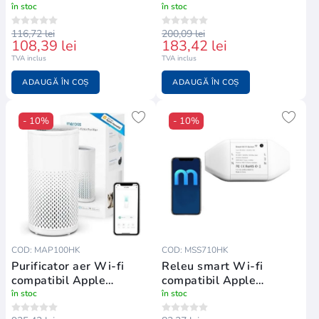
Homekit
Apple Homekit
în stoc
în stoc
116,72 lei
200,09 lei
108,39 lei
183,42 lei
TVA inclus
TVA inclus
ADAUGĂ ÎN COȘ
ADAUGĂ ÎN COȘ
- 10%
- 10%
COD: MAP100HK
COD: MSS710HK
Purificator aer Wi-fi
Releu smart Wi-fi
compatibil Apple
compatibil Apple
Homekit
Homekit
în stoc
în stoc