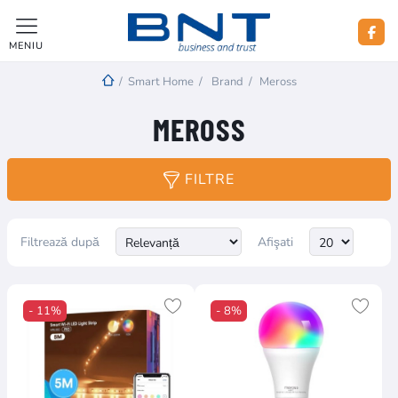
MENIU
/
Smart Home
/
Brand
/
Meross
MEROSS
FILTRE
Filtrează după
Afişati
- 11%
- 8%