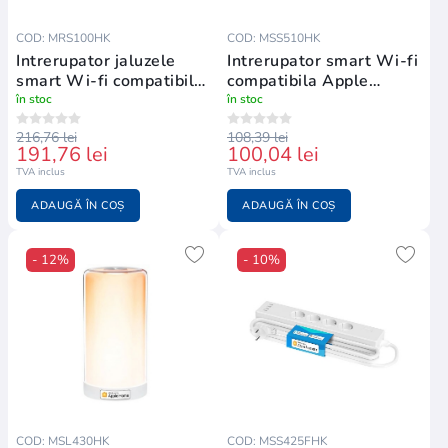
COD: MRS100HK
COD: MSS510HK
Intrerupator jaluzele
Intrerupator smart Wi-fi
smart Wi-fi compatibil
compatibila Apple
Apple Homekit
Homekit
în stoc
în stoc
216,76 lei
108,39 lei
191,76 lei
100,04 lei
TVA inclus
TVA inclus
ADAUGĂ ÎN COȘ
ADAUGĂ ÎN COȘ
- 12%
- 10%
COD: MSL430HK
COD: MSS425FHK