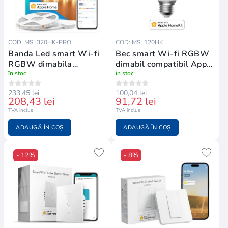
COD: MSL320HK-PRO
COD: MSL120HK
Banda Led smart Wi-fi
Bec smart Wi-fi RGBW
RGBW dimabila
dimabil compatibil Apple
compatibil Apple
Homekit
în stoc
în stoc
Homekit
233,45 lei
100,04 lei
208,43 lei
91,72 lei
TVA inclus
TVA inclus
ADAUGĂ ÎN COȘ
ADAUGĂ ÎN COȘ
- 12%
- 8%