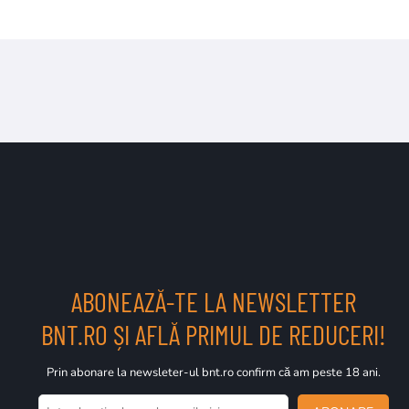
ABONEAZĂ-TE LA NEWSLETTER
BNT.RO ȘI AFLĂ PRIMUL DE REDUCERI!
Prin abonare la newsleter-ul bnt.ro confirm că am peste 18 ani.