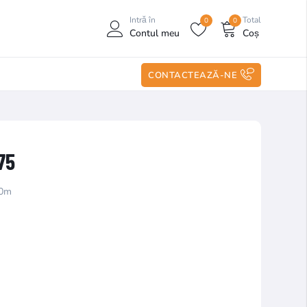
Intră în
Total
0
0
Contul meu
Coș
CONTACTEAZĂ-NE
75
00m