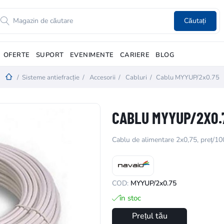
Căutați
OFERTE
SUPORT
EVENIMENTE
CARIERE
BLOG
/
Sisteme antiefracție
/
Accesorii
/
Cabluri
/
Cablu MYYUP/2x0.75
CABLU MYYUP/2X0.
Cablu de alimentare 2x0,75, preț/1
COD:
MYYUP/2x0.75
în stoc
Prețul tău