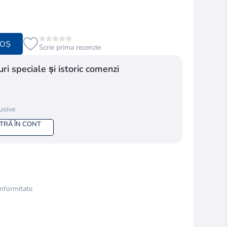
COȘ
Scrie prima recenzie
ri speciale și istoric comenzi
lusive
NTRĂ ÎN CONT
nformitate