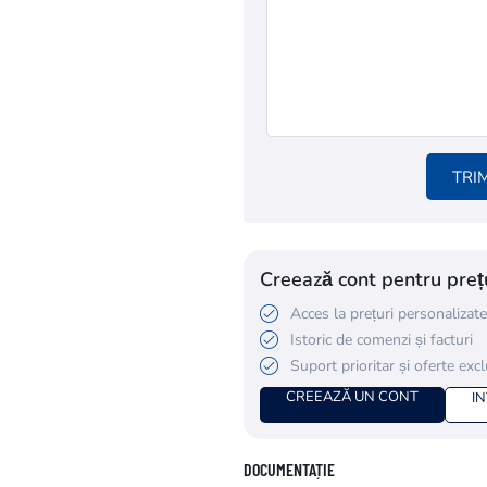
TRI
Creează cont pentru prețu
Acces la prețuri personalizate
Istoric de comenzi și facturi
Suport prioritar și oferte exc
CREEAZĂ UN CONT
I
DOCUMENTAȚIE