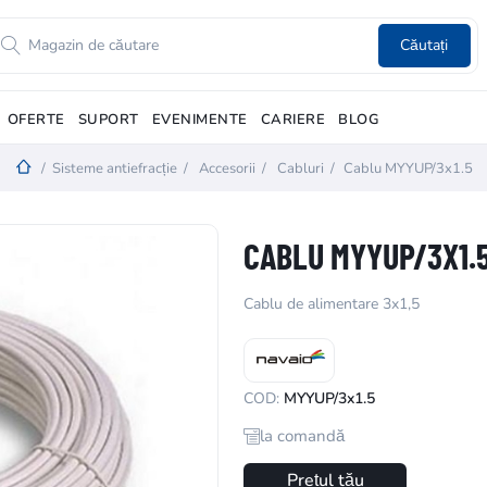
Căutați
OFERTE
SUPORT
EVENIMENTE
CARIERE
BLOG
/
Sisteme antiefracție
/
Accesorii
/
Cabluri
/
Cablu MYYUP/3x1.5
CABLU MYYUP/3X1.
Cablu de alimentare 3x1,5
COD:
MYYUP/3x1.5
la comandă
Prețul tău