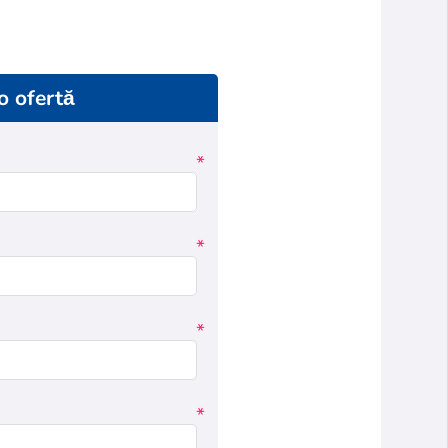
 o ofertă
*
*
*
*