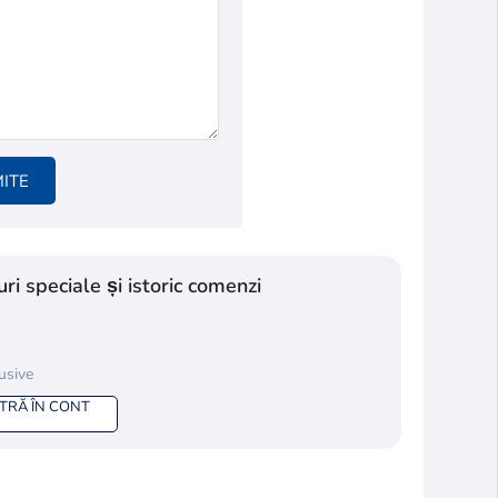
MITE
ri speciale și istoric comenzi
lusive
NTRĂ ÎN CONT