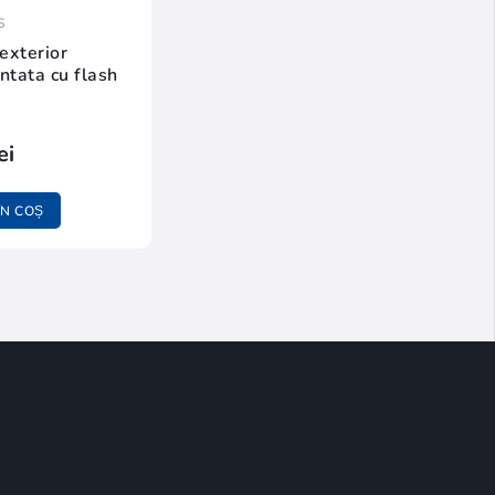
S
exterior
ntata cu flash
ei
N COȘ