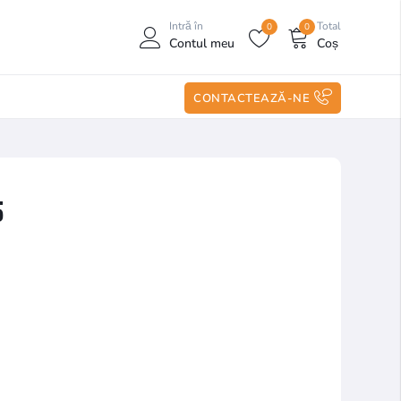
Intră în
Total
0
0
Contul meu
Coș
CONTACTEAZĂ-NE
5