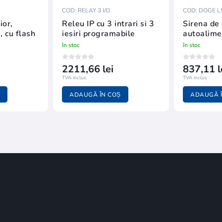
COD: RELAY 3 I/O
COD: DOGE L
ior,
Releu IP cu 3 intrari si 3
Sirena de 
 cu flash
iesiri programabile
autoalime
în stoc
în stoc
2211,66 lei
837,11 l
TVA inclus
TVA inclus
ADAUGĂ ÎN COȘ
ADAUGĂ Î