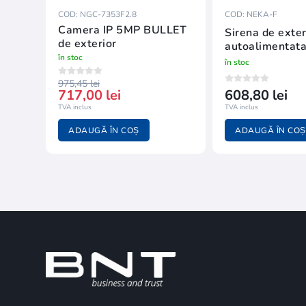
COD: NGC-7353F2.8
COD: NEKA-F
Camera IP 5MP BULLET
Sirena de exter
de exterior
autoalimentata,
în stoc
în stoc
975,45 lei
717,00 lei
608,80 lei
TVA inclus
TVA inclus
ADAUGĂ ÎN COȘ
ADAUGĂ ÎN COȘ