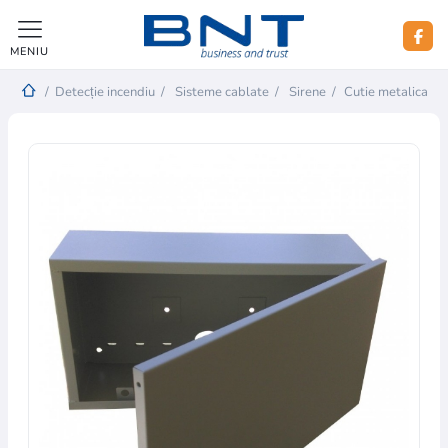
MENIU
/
Detecție incendiu
/
Sisteme cablate
/
Sirene
/
Cutie metalica