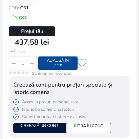
COD:
GS1
în stoc
Prețul tău
437,58 lei
TVA inclus
ADAUGĂ ÎN
COȘ
Scrie prima recenzie
Creează cont pentru prețuri speciale și
istoric comenzi
Acces la prețuri personalizate
Istoric de comenzi și facturi
Suport prioritar și oferte exclusive
CREEAZĂ UN CONT
INTRĂ ÎN CONT