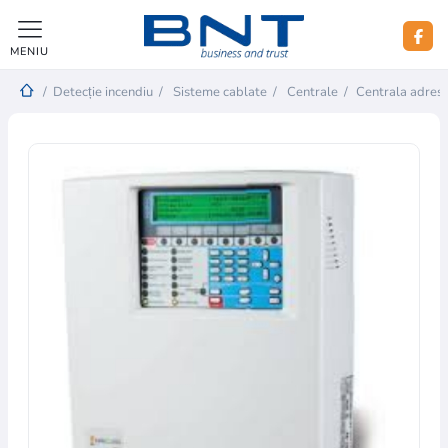
MENIU
/
Detecție incendiu
/
Sisteme cablate
/
Centrale
/
Centrala adresa