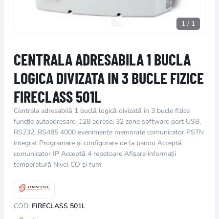
1
/
1
CENTRALA ADRESABILA 1 BUCLA
LOGICA DIVIZATA IN 3 BUCLE FIZICE
FIRECLASS 501L
Centrala adresabilă 1 buclă logică divizată în 3 bucle fizice
funcție autoadresare, 128 adrese, 32 zone software port USB,
RS232, RS485 4000 evenimente memorate comunicator PSTN
integrat Programare și configurare de la panou Acceptă
comunicator IP Acceptă 4 repetoare Afișare informații
temperatură Nivel CO și fum
COD:
FIRECLASS 501L