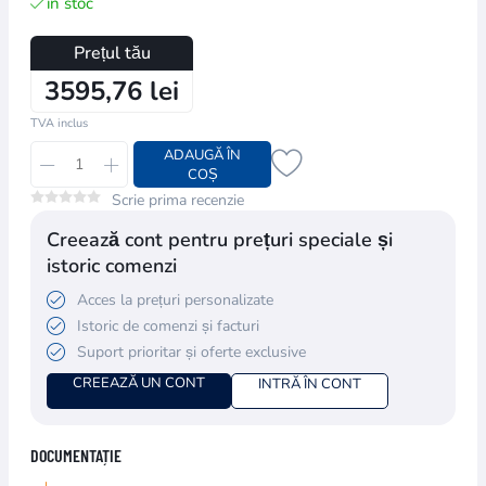
în stoc
Prețul tău
3595,76 lei
TVA inclus
ADAUGĂ ÎN
COȘ
Scrie prima recenzie
Creează cont pentru prețuri speciale și
istoric comenzi
Acces la prețuri personalizate
Istoric de comenzi și facturi
Suport prioritar și oferte exclusive
CREEAZĂ UN CONT
INTRĂ ÎN CONT
DOCUMENTAȚIE