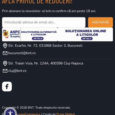
AFLĂ PRIMUL DE REDUCERI!
Prin abonare la newsleter-ul bnt.ro confirm că am peste 18 ani.
ABONARE
Str. Esarfei, Nr. 72, 031868 Sector 3, Bucuresti
bucuresti@bnt.ro
Str. Traian Vuia, Nr. 124A, 400396 Cluj-Napoca
cluj@bnt.ro
Copyright © 2026 BNT. Toate drepturile rezervate.
Powered by
nopCommerce
| Create de
Ecom Digital