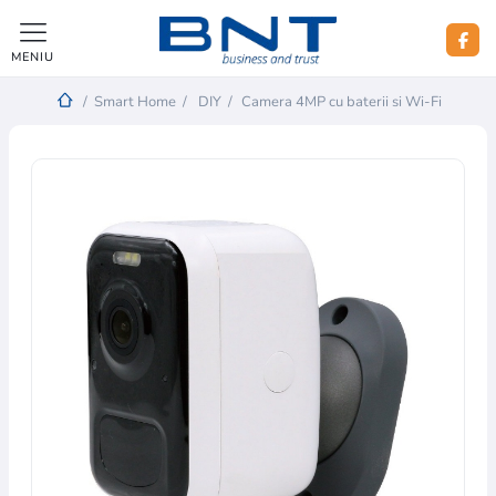
MENIU
/
Smart Home
/
DIY
/
Camera 4MP cu baterii si Wi-Fi