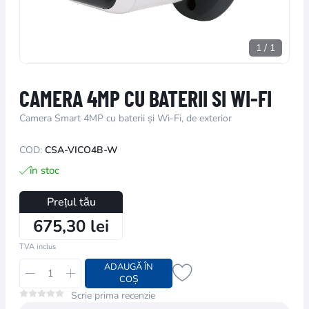
1
/
1
CAMERA 4MP CU BATERII SI WI-FI
Camera Smart 4MP cu baterii și Wi-Fi, de exterior
COD:
CSA-VICO4B-W
în stoc
Prețul tău
675,30 lei
TVA inclus
ADAUGĂ ÎN
COȘ
Scrie prima recenzie