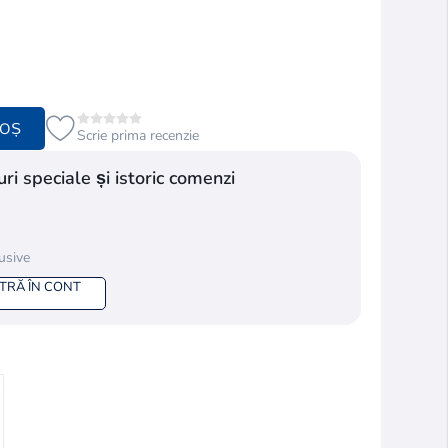
COȘ
Scrie prima recenzie
ri speciale și istoric comenzi
lusive
NTRĂ ÎN CONT