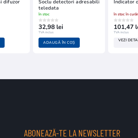
i difuzor
Soclu detectori adresabili
Indicator 
teledata
în stoc
în stoc în curâ
32,98 lei
101,47 l
TVA inclus
TVA inclus
VEZI DETA
ADAUGĂ ÎN COȘ
ABONEAZĂ-TE LA NEWSLETTER