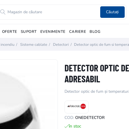
Căutați
OFERTE
SUPORT
EVENIMENTE
CARIERE
BLOG
 incendiu
/
Sisteme cablate
/
Detectori
/
Detector optic de fum si tempera
DETECTOR OPTIC DE
ADRESABIL
Detector optic de fum și temperatur
COD:
ONEDETECTOR
în stoc