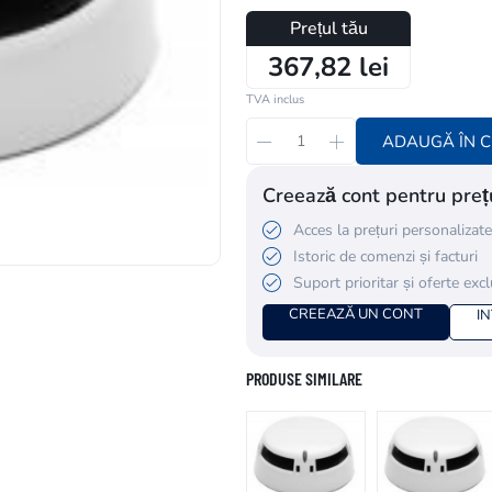
Prețul tău
367,82 lei
TVA inclus
ADAUGĂ ÎN 
Creează cont pentru prețu
Acces la prețuri personalizate
Istoric de comenzi și facturi
Suport prioritar și oferte exc
CREEAZĂ UN CONT
I
PRODUSE SIMILARE