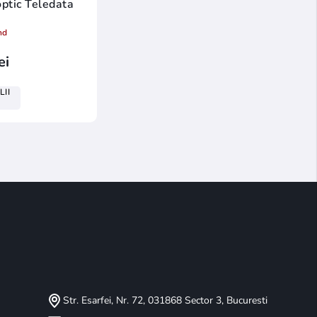
optic Teledata
nd
ei
LII
Str. Esarfei, Nr. 72, 031868 Sector 3, Bucuresti