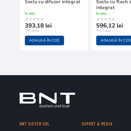
Soclu cu difuzor integrat
Soclu cu flash s
integrat
în stoc
în stoc
393,18 lei
596,12 lei
TVA inclus
TVA inclus
ADAUGĂ ÎN COȘ
ADAUGĂ ÎN COȘ
BNT SISTEM SRL
SUPORT & MEDIA