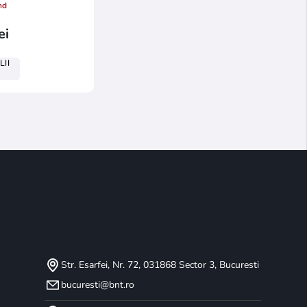
nd
ei
LII
Str. Esarfei, Nr. 72, 031868 Sector 3, Bucuresti
bucuresti@bnt.ro