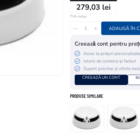
279,03 lei
TVA inclus
ADAUGĂ ÎN 
Creează cont pentru prețu
Acces la prețuri personalizate
Istoric de comenzi și facturi
Suport prioritar și oferte exc
CREEAZĂ UN CONT
I
PRODUSE SIMILARE