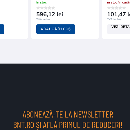
în stoc
în stoc în curâ
596,12 lei
101,47 l
TVA inclus
TVA inclus
VEZI DETA
ADAUGĂ ÎN COȘ
ABONEAZĂ-TE LA NEWSLETTER
BNT.RO ȘI AFLĂ PRIMUL DE REDUCERI!