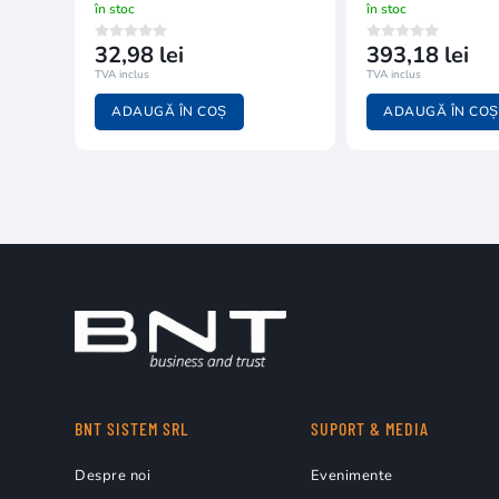
în stoc
în stoc
32,98 lei
393,18 lei
TVA inclus
TVA inclus
ADAUGĂ ÎN COȘ
ADAUGĂ ÎN COȘ
BNT SISTEM SRL
SUPORT & MEDIA
Despre noi
Evenimente