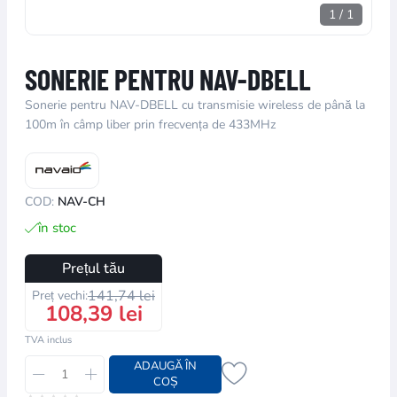
1
/
1
SONERIE PENTRU NAV-DBELL
Sonerie pentru NAV-DBELL cu transmisie wireless de până la
100m în câmp liber prin frecvența de 433MHz
COD:
NAV-CH
în stoc
Prețul tău
141,74 lei
Preț vechi:
108,39 lei
TVA inclus
ADAUGĂ ÎN
COȘ