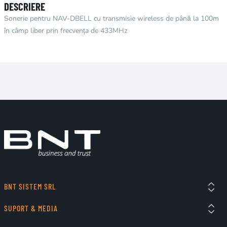
DESCRIERE
Sonerie pentru NAV-DBELL cu transmisie wireless de până la 100m
în câmp liber prin frecvența de 433MHz
BNT SISTEM SRL
SUPORT & MEDIA