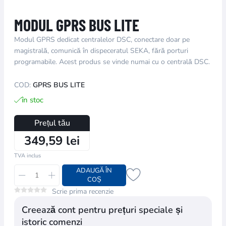
MODUL GPRS BUS LITE
Modul GPRS dedicat centralelor DSC, conectare doar pe
magistrală, comunică în dispeceratul SEKA, fără porturi
programabile. Acest produs se vinde numai cu o centrală DSC.
COD:
GPRS BUS LITE
în stoc
Prețul tău
349,59 lei
TVA inclus
ADAUGĂ ÎN
COȘ
Scrie prima recenzie
Creează cont pentru prețuri speciale și
istoric comenzi