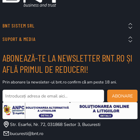
BNT SISTEM SRL
SUPORT & MEDIA
ABONEAZĂ-TE LA NEWSLETTER BNT.RO ȘI
AFLĂ PRIMUL DE REDUCERI!
Prin abonare la newsleter-ul bnt.ro confirm că am peste 18 ani.
ABONARE
Str. Esarfei, Nr. 72, 031868 Sector 3, Bucuresti
bucuresti@bnt.ro