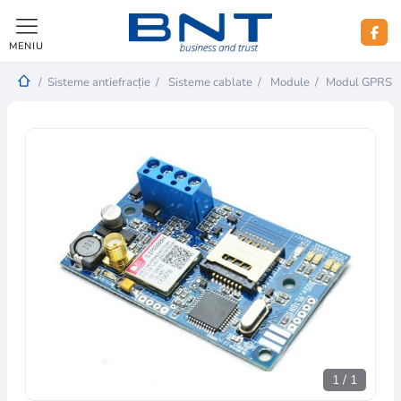
MENIU
/
Sisteme antiefracție
/
Sisteme cablate
/
Module
/
Modul GPRS B
1
/
1