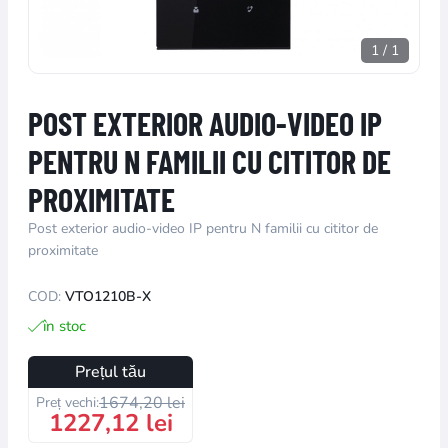
1
/
1
POST EXTERIOR AUDIO-VIDEO IP
PENTRU N FAMILII CU CITITOR DE
PROXIMITATE
Post exterior audio-video IP pentru N familii cu cititor de
proximitate
COD:
VTO1210B-X
în stoc
Prețul tău
1674,20 lei
Preț vechi:
1227,12 lei