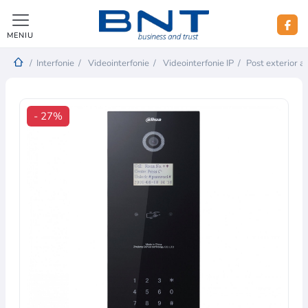
MENIU
/
Interfonie
/
Videointerfonie
/
Videointerfonie IP
/
Post exterior au
- 27%