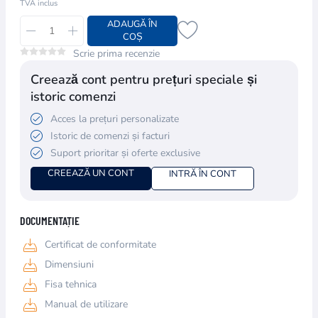
TVA inclus
ADAUGĂ ÎN
COȘ
Scrie prima recenzie
Creează cont pentru prețuri speciale și
istoric comenzi
Acces la prețuri personalizate
Istoric de comenzi și facturi
Suport prioritar și oferte exclusive
CREEAZĂ UN CONT
INTRĂ ÎN CONT
DOCUMENTAȚIE
Certificat de conformitate
Dimensiuni
Fisa tehnica
Manual de utilizare