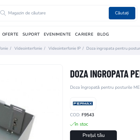
Căutați
OFERTE
SUPORT
EVENIMENTE
CARIERE
BLOG
fonie
/
Videointerfonie
/
Videointerfonie IP
/
Doza ingropata pentru postu
DOZA INGROPATA PE
Doza îngropată pentru posturile M
COD:
F9543
în stoc
Prețul tău