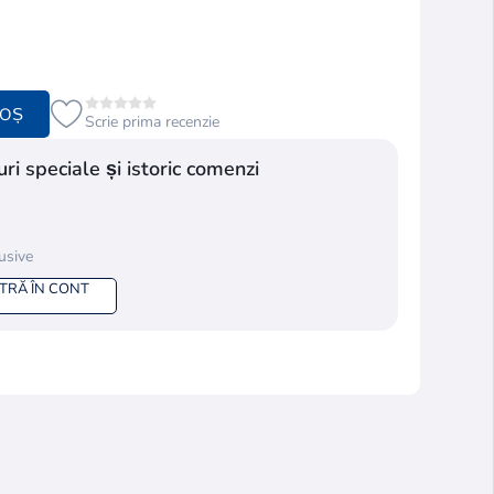
COȘ
Scrie prima recenzie
ri speciale și istoric comenzi
lusive
NTRĂ ÎN CONT