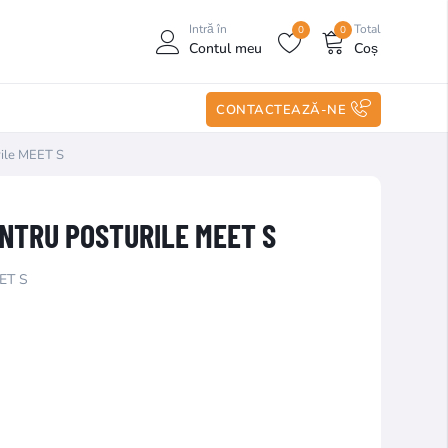
Intră în
Total
0
0
Contul meu
Coș
CONTACTEAZĂ-NE
rile MEET S
NTRU POSTURILE MEET S
EET S