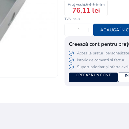
94,56 lei
Preț vechi:
76,11 lei
TVA inclus
ADAUGĂ ÎN 
Creează cont pentru prețu
Acces la prețuri personalizate
Istoric de comenzi și facturi
Suport prioritar și oferte exc
CREEAZĂ UN CONT
I