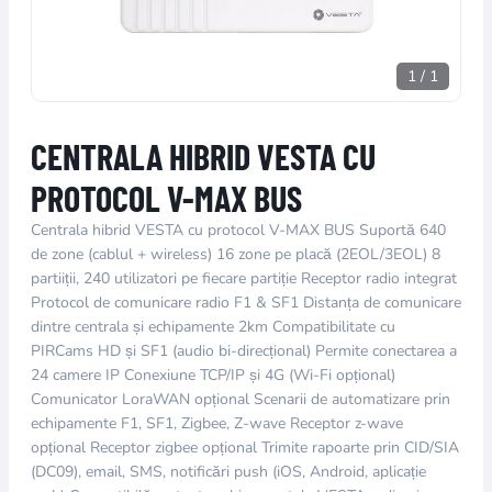
1
/
1
CENTRALA HIBRID VESTA CU
PROTOCOL V-MAX BUS
Centrala hibrid VESTA cu protocol V-MAX BUS Suportă 640
de zone (cablul + wireless) 16 zone pe placă (2EOL/3EOL) 8
partiiții, 240 utilizatori pe fiecare partiție Receptor radio integrat
Protocol de comunicare radio F1 & SF1 Distanța de comunicare
dintre centrala și echipamente 2km Compatibilitate cu
PIRCams HD și SF1 (audio bi-direcțional) Permite conectarea a
24 camere IP Conexiune TCP/IP și 4G (Wi-Fi opțional)
Comunicator LoraWAN opțional Scenarii de automatizare prin
echipamente F1, SF1, Zigbee, Z-wave Receptor z-wave
opțional Receptor zigbee opțional Trimite rapoarte prin CID/SIA
(DC09), email, SMS, notificări push (iOS, Android, aplicație