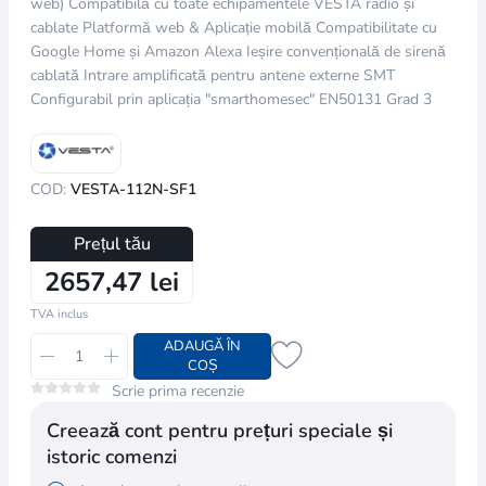
web) Compatibilă cu toate echipamentele VESTA radio și
cablate Platformă web & Aplicație mobilă Compatibilitate cu
Google Home și Amazon Alexa Ieșire convențională de sirenă
cablată Intrare amplificată pentru antene externe SMT
Configurabil prin aplicația "smarthomesec" EN50131 Grad 3
COD:
VESTA-112N-SF1
Prețul tău
2657,47 lei
TVA inclus
ADAUGĂ ÎN
COȘ
Scrie prima recenzie
Creează cont pentru prețuri speciale și
istoric comenzi