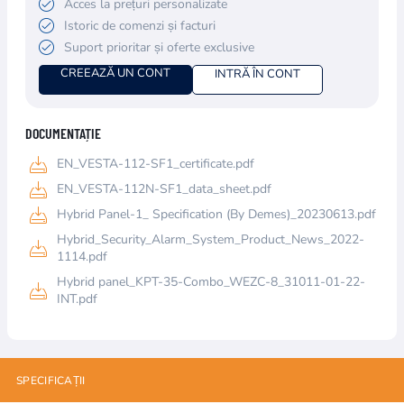
Acces la prețuri personalizate
Istoric de comenzi și facturi
Suport prioritar și oferte exclusive
CREEAZĂ UN CONT
INTRĂ ÎN CONT
DOCUMENTAȚIE
EN_VESTA-112-SF1_certificate.pdf
EN_VESTA-112N-SF1_data_sheet.pdf
Hybrid Panel-1_ Specification (By Demes)_20230613.pdf
Hybrid_Security_Alarm_System_Product_News_2022-
1114.pdf
Hybrid panel_KPT-35-Combo_WEZC-8_31011-01-22-
INT.pdf
SPECIFICAȚII
Numele atributului
Valoarea atributului