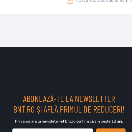
F1413_declaratie de conformit
ABONEAZĂ-TE LA NEWSLETTER
BNT.RO ȘI AFLĂ PRIMUL DE REDUCERI!
Prin abonare la newsleter-ul bnt.ro confirm că am peste 18 ani.