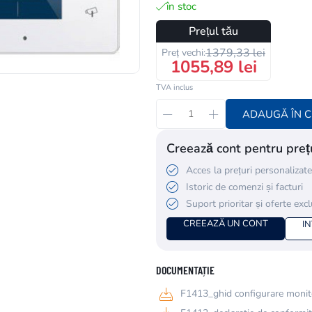
în stoc
Prețul tău
1379,33 lei
Preț vechi:
1055,89 lei
TVA inclus
ADAUGĂ ÎN 
Creează cont pentru prețu
Acces la prețuri personalizate
Istoric de comenzi și facturi
Suport prioritar și oferte exc
CREEAZĂ UN CONT
I
DOCUMENTAȚIE
F1413_ghid configurare monit