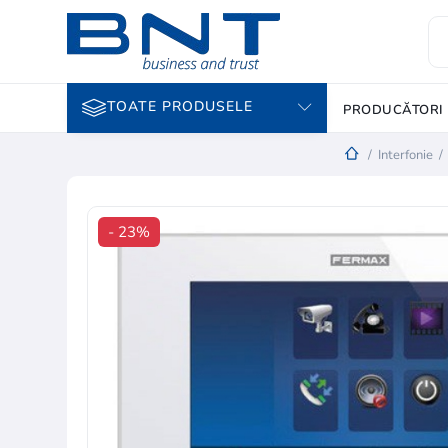
TOATE PRODUSELE
PRODUCĂTORI
/
Interfonie
/
- 23%