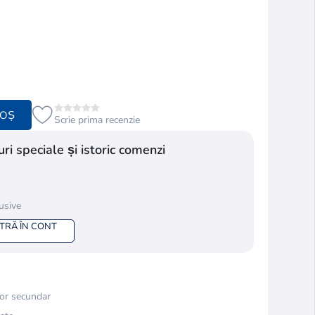
COȘ
Scrie prima recenzie
ri speciale și istoric comenzi
lusive
NTRĂ ÎN CONT
or secundar