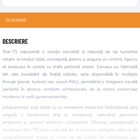
DESCRIERE
DESCRIERE
Star-TS reprezintă o soluție versatilă și robustă de tip turnichet
rotativ la nivelul taliei, concepută pentru a asigura un control riguros
al accesului în zonele cu trafic pietonal intens. Carcasa sa, fabricată
din oțel inoxidabil de înaltă calitate, este disponibilă în multiple
finisaje (periat, lustruit sau vopsit RAL), permițând o integrare vizuală
perfectă în diverse contexte arhitecturale, de la centre comerciale
moderne la sedii guvernamentale.
Echipamentul este dotat cu un mecanism motorizat bidirecțional care
asigură o funcționare lină și silențioasă, reducând zgomotul
ambiental și sporind confortul utilizatorilor. Eficiența operațională a
modelului Star-TS este susținută de un consum energetic redus și de
compatibilitatea totală cu orice tip de sistem de identificare sau