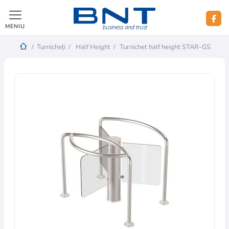
MENIU
/
Turnicheți
/
Half Height
/
Turnichet half height STAR-GS