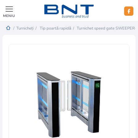
MENIU
/
Turnicheți
/
Tip poartă rapidă
/
Turnichet speed gate SWEEPER