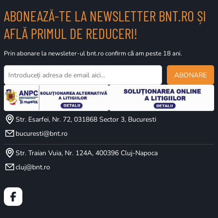
ABONEAZĂ-TE LA NEWSLETTER BNT.RO ȘI
AFLĂ PRIMUL DE REDUCERI!
Prin abonare la newsleter-ul bnt.ro confirm că am peste 18 ani.
ABONARE
Str. Esarfei, Nr. 72, 031868 Sector 3, Bucuresti
bucuresti@bnt.ro
Str. Traian Vuia, Nr. 124A, 400396 Cluj-Napoca
cluj@bnt.ro