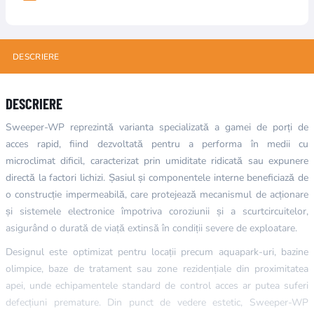
DESCRIERE
DESCRIERE
Sweeper-WP reprezintă varianta specializată a gamei de porți de
acces rapid, fiind dezvoltată pentru a performa în medii cu
microclimat dificil, caracterizat prin umiditate ridicată sau expunere
directă la factori lichizi.
Șasiul și componentele interne beneficiază de
o construcție
impermeabilă
, care protejează mecanismul de acționare
și sistemele electronice împotriva coroziunii și a scurtcircuitelor,
asigurând o durată de viață extinsă în condiții severe de exploatare.
Designul este optimizat pentru locații precum aquapark-uri, bazine
olimpice, baze de tratament sau zone rezidențiale din proximitatea
apei, unde echipamentele standard de control acces ar putea suferi
defecțiuni premature. Din punct de vedere estetic, Sweeper-WP