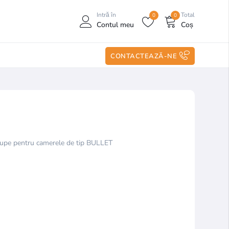
Intră în
Total
0
0
Contul meu
Coș
CONTACTEAZĂ-NE
etupe pentru camerele de tip BULLET