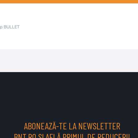
tip BULLET
ABONEAZĂ-TE LA NEWSLETTER
BNT.RO ȘI AFLĂ PRIMUL DE REDUCERI!