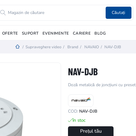
Căutați
OFERTE
SUPORT
EVENIMENTE
CARIERE
BLOG
/
Supraveghere video
/
Brand
/
NAVAIO
/
NAV-DJB
NAV-DJB
Doză metalică de joncțiuni cu pres
COD:
NAV-DJB
în stoc
Prețul tău