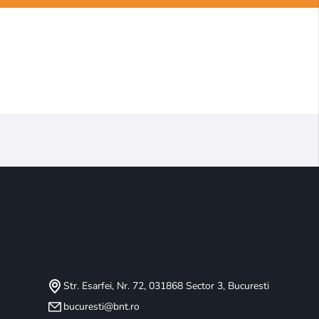
Str. Esarfei, Nr. 72, 031868 Sector 3, Bucuresti
bucuresti@bnt.ro