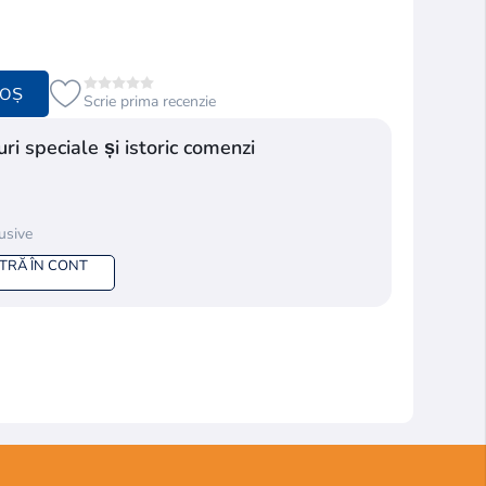
COȘ
Scrie prima recenzie
ri speciale și istoric comenzi
lusive
NTRĂ ÎN CONT