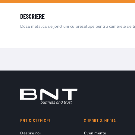
DESCRIERE
Doză metalică de joncțiuni cu presetupe pentru camerele de 
BNT SISTEM SRL
SUPORT & MEDIA
Despre noi
Evenimente