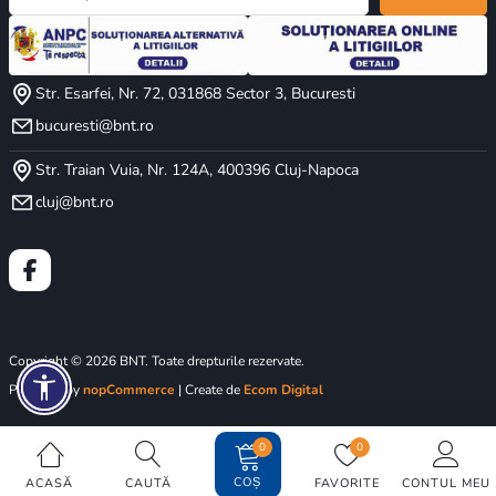
Str. Esarfei, Nr. 72, 031868 Sector 3, Bucuresti
bucuresti@bnt.ro
Str. Traian Vuia, Nr. 124A, 400396 Cluj-Napoca
cluj@bnt.ro
Copyright © 2026 BNT. Toate drepturile rezervate.
Powered by
nopCommerce
| Create de
Ecom Digital
0
0
COȘ
ACASĂ
CAUTĂ
FAVORITE
CONTUL MEU