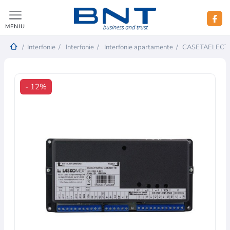
MENIU
/
Interfonie
/
Interfonie
/
Interfonie apartamente
/
CASETAELECT
- 12%