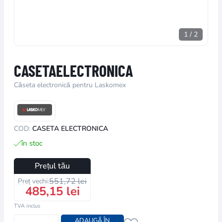
1
/
2
CASETAELECTRONICA
Căseta electronică pentru Laskomex
COD:
CASETA ELECTRONICA
în stoc
Prețul tău
551,72 lei
Preț vechi:
485,15 lei
TVA inclus
ADAUGĂ ÎN