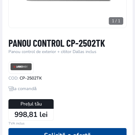
1
/
1
PANOU CONTROL CP-2502TK
Panou control de exterior + cititor Dallas inclus
COD:
CP-2502TK
la comandă
Prețul tău
998,81 lei
TVA inclus