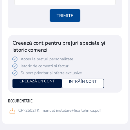
TRIMITE
Creează cont pentru prețuri speciale și
istoric comenzi
Acces la prețuri personalizate
Istoric de comenzi și facturi
Suport prioritar și oferte exclusive
CREEAZĂ UN CONT
INTRĂ ÎN CONT
DOCUMENTAȚIE
CP-2502TK_manual instalare+fisa tehnica.pdf