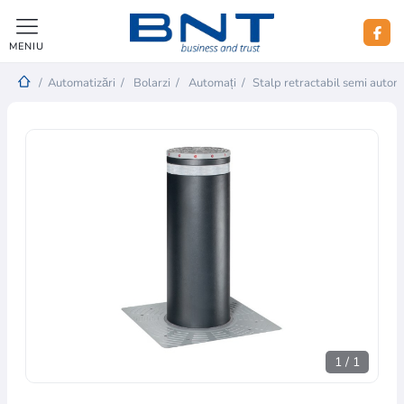
MENIU
/
Automatizări
/
Bolarzi
/
Automați
/
Stalp retractabil semi auto
1
/
1