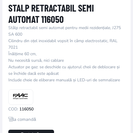
STALP RETRACTABIL SEMI
AUTOMAT 116050
Stâlp retractabil semi automat pentru medii rezidențiale, J275
SA 600
Cilindru din oțel inoxidabil vopsit în câmp electrostatic, RAL
7021
Înălțime 60 cm,
Nu necesită sursă, nici cablare
Actuator pe gaz: se deschide cu ajutorul cheii de deblocare și
se închide dacă este apăsat
Include cheie de eliberare manuală și LED-uri de semnalizare
COD:
116050
la comandă