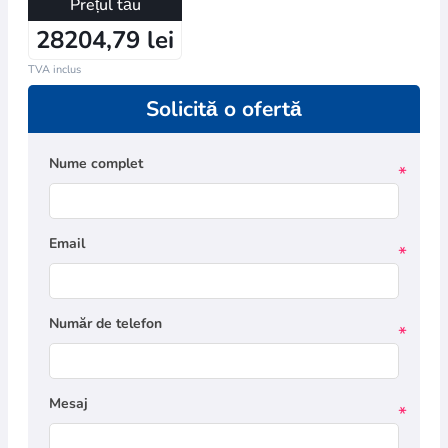
Prețul tău
28204,79 lei
TVA inclus
Solicită o ofertă
Nume complet
*
Email
*
Număr de telefon
*
Mesaj
*