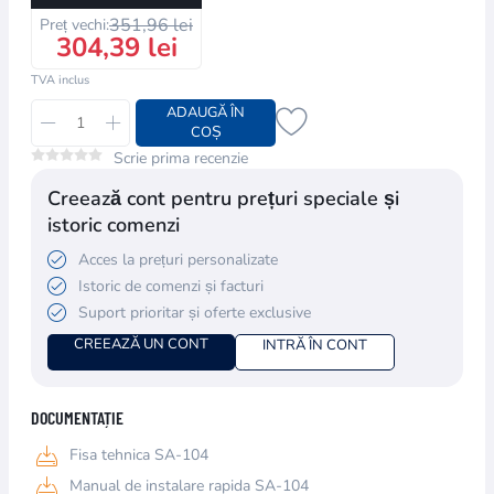
351,96 lei
Preț vechi:
304,39 lei
TVA inclus
ADAUGĂ ÎN
COȘ
Scrie prima recenzie
Creează cont pentru prețuri speciale și
istoric comenzi
Acces la prețuri personalizate
Istoric de comenzi și facturi
Suport prioritar și oferte exclusive
CREEAZĂ UN CONT
INTRĂ ÎN CONT
DOCUMENTAȚIE
Fisa tehnica SA-104
Manual de instalare rapida SA-104