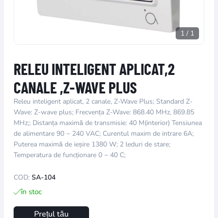
1
/
1
RELEU INTELIGENT APLICAT,2
CANALE ,Z-WAVE PLUS
Releu inteligent aplicat, 2 canale, Z-Wave Plus; Standard Z-
Wave: Z-wave plus; Frecvența Z-Wave: 868.40 MHz, 869.85
MHz;; Distanța maximă de transmisie: 40 M(interior) Tensiunea
de alimentare 90 ~ 240 VAC; Curentul maxim de intrare 6A;
Puterea maximă de ieșire 1380 W; 2 leduri de stare;
Temperatura de funcționare 0 ~ 40 C;
COD:
SA-104
în stoc
Prețul tău