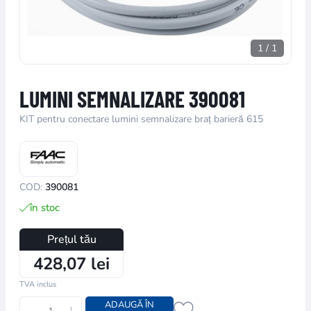
1
/
1
LUMINI SEMNALIZARE 390081
KIT pentru conectare lumini semnalizare braț barieră 615
COD:
390081
în stoc
Prețul tău
428,07 lei
TVA inclus
ADAUGĂ ÎN