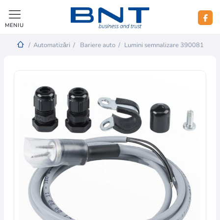
MENIU
/
Automatizări
/
Bariere auto
/
Lumini semnalizare 390081