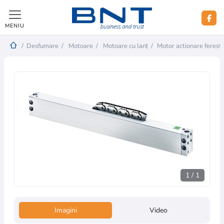
MENIU
/
Desfumare
/
Motoare
/
Motoare cu lanț
/
Motor actionare feres
1
/
1
Imagini
Video