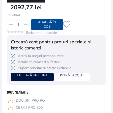
2092,77 lei
TVA inclus
ADAUGĂ ÎN
COȘ
Scrie prima recenzie
Creează cont pentru prețuri speciale și
istoric comenzi
Acces la prețuri personalizate
Istoric de comenzi și facturi
Suport prioritar și oferte exclusive
CREEAZĂ UN CONT
INTRĂ ÎN CONT
DOCUMENTAȚIE
DOC UNI PRO RO
CE UNI PRO 800