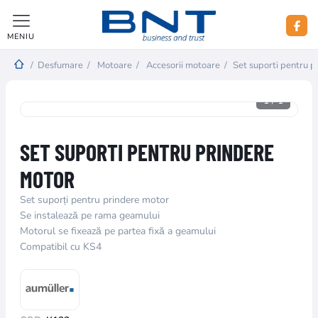
MENIU
/
Desfumare
/
Motoare
/
Accesorii motoare
/
Set suporti pentru p
1
/
1
SET SUPORTI PENTRU PRINDERE
MOTOR
Set suporți pentru prindere motor
Se instalează pe rama geamului
Motorul se fixează pe partea fixă a geamului
Compatibil cu KS4