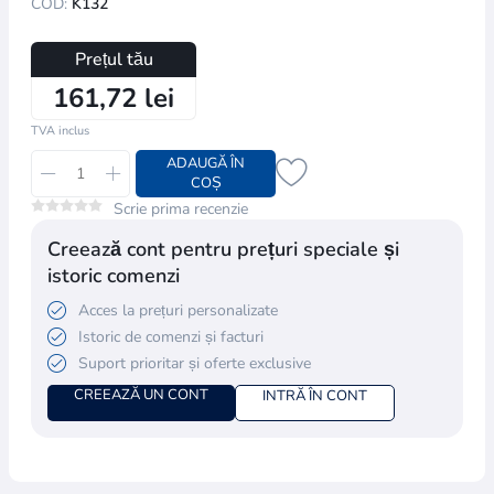
COD:
K132
Prețul tău
161,72 lei
TVA inclus
ADAUGĂ ÎN
COȘ
Scrie prima recenzie
Creează cont pentru prețuri speciale și
istoric comenzi
Acces la prețuri personalizate
Istoric de comenzi și facturi
Suport prioritar și oferte exclusive
CREEAZĂ UN CONT
INTRĂ ÎN CONT