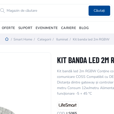
Căutați
OFERTE
SUPORT
EVENIMENTE
CARIERE
BLOG
/
Smart Home
/
Categorii
/
Iluminat
/
Kit banda led 2m RGBW
KIT BANDA LED 2M
Kit bandă led 2m RGBW Conține con
comunicare COSS Compatibil cu DE
Distanța dintre gateway și controler
metru Consum 12w/metru Alimenta
funcționare -5 + 45 °C
COD:
LS065