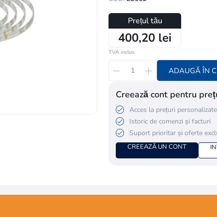
Prețul tău
400,20 lei
TVA inclus
ADAUGĂ ÎN 
Creează cont pentru prețu
Acces la prețuri personalizate
Istoric de comenzi și facturi
Suport prioritar și oferte exc
CREEAZĂ UN CONT
I