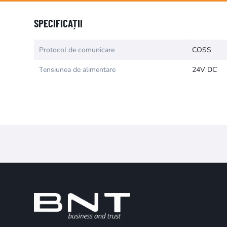
Numele atributului
Valoarea atr
SPECIFICAȚII
Protocol de comunicare
COSS
Tensiunea de alimentare
24V DC