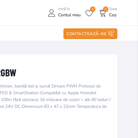
Intră în
Total
0
0
Contul meu
Coș
CONTACTEAZĂ-NE
 RGBW
troler, bandă led și sursă Dimare PWM Protocol de
FED & SmartStation Compatibil cu Apple Homekit
 100m fără obstacol 16 milioane de culori + alb 60 leduri /
re 24V DC Dimensiuni 83 x 47 x 22mm Temperatura de