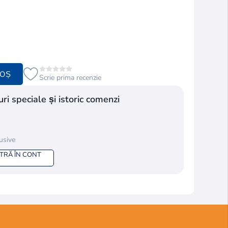
COȘ
Scrie prima recenzie
ri speciale și istoric comenzi
lusive
NTRĂ ÎN CONT