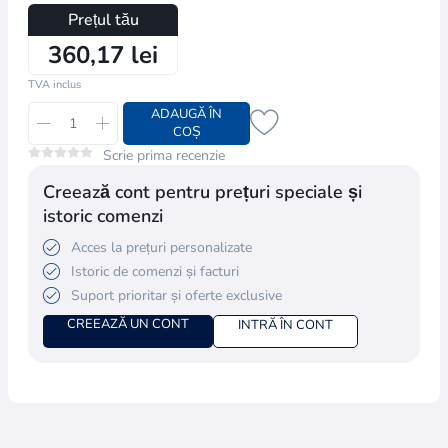
Prețul tău
360,17 lei
TVA inclus
ADAUGĂ ÎN
COȘ
Scrie prima recenzie
Creează cont pentru prețuri speciale și
istoric comenzi
Acces la prețuri personalizate
Istoric de comenzi și facturi
Suport prioritar și oferte exclusive
CREEAZĂ UN CONT
INTRĂ ÎN CONT