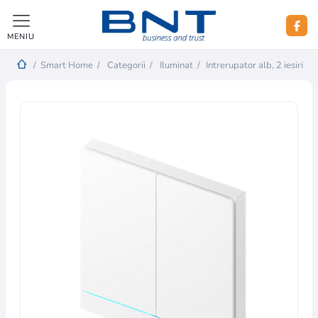
MENIU
/
Smart Home
/
Categorii
/
Iluminat
/
Intrerupator alb, 2 iesiri