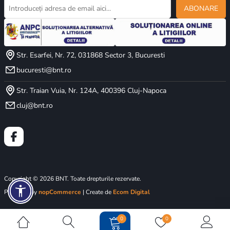
ABONARE
Str. Esarfei, Nr. 72, 031868 Sector 3, Bucuresti
bucuresti@bnt.ro
Str. Traian Vuia, Nr. 124A, 400396 Cluj-Napoca
cluj@bnt.ro
Copyright © 2026 BNT. Toate drepturile rezervate.
Powered by
nopCommerce
| Create de
Ecom Digital
0
0