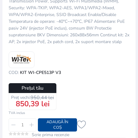
Transmission Power, Supports Wi-Fi Multimedia (WMM),
Security: WPA-TKIP, WPA2-AES, WPA1/WPA2-Mixed,
WPA/WPA2-Enterprise, SSID Broadcast Enable/Disable
Temperatura de operare: -40°C~+70°C, IP67 Alimentare: PoE
pasiv 24V (injector PoE inclus), comsum 8W Protectie
supratensiune 8KV Dimensiuni: 260x88x56mm Continut kit: 2x
AP, 2x injector PoE, 2x patch cord, 2x suport montare stalp
COD:
KIT WI-CPE513P V3
Prețul tău
950,44 lei
Preț vechi:
850,39 lei
TVA inclus
ADAUGĂ ÎN
COȘ
Scrie prima recenzie