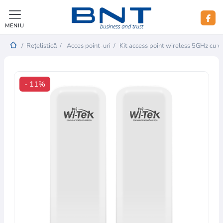
MENIU
/
Rețelistică
/
Acces point-uri
/
Kit access point wireless 5GHz cu 
- 11%