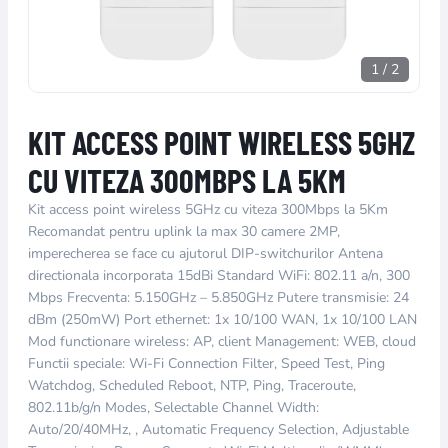
1
/
2
KIT ACCESS POINT WIRELESS 5GHZ
CU VITEZA 300MBPS LA 5KM
Kit access point wireless 5GHz cu viteza 300Mbps la 5Km
Recomandat pentru uplink la max 30 camere 2MP,
imperecherea se face cu ajutorul DIP-switchurilor Antena
directionala incorporata 15dBi Standard WiFi: 802.11 a/n, 300
Mbps Frecventa: 5.150GHz – 5.850GHz Putere transmisie: 24
dBm (250mW) Port ethernet: 1x 10/100 WAN, 1x 10/100 LAN
Mod functionare wireless: AP, client Management: WEB, cloud
Functii speciale: Wi-Fi Connection Filter, Speed Test, Ping
Watchdog, Scheduled Reboot, NTP, Ping, Traceroute,
802.11b/g/n Modes, Selectable Channel Width:
Auto/20/40MHz, , Automatic Frequency Selection, Adjustable