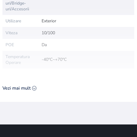
uri/Bridge-
uri/Accesorii
Utilizare
Exterior
Viteza
10/100
POE
Da
Temperatura
-40°C~+70°C
Operare
Vezi mai mult