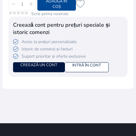
ADAUGĂ ÎN
COȘ
Scrie prima recenzie
Creează cont pentru prețuri speciale și
istoric comenzi
Acces la prețuri personalizate
Istoric de comenzi și facturi
Suport prioritar și oferte exclusive
CREEAZĂ UN CONT
INTRĂ ÎN CONT