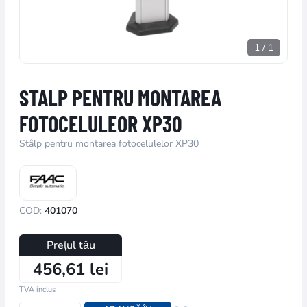
1
/
1
STALP PENTRU MONTAREA
FOTOCELULEOR XP30
Stâlp pentru montarea fotocelulelor XP30
COD:
401070
Prețul tău
456,61 lei
TVA inclus