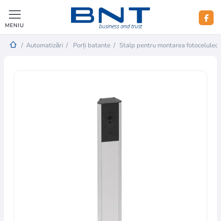
MENIU
/
Automatizări
/
Porți batante
/
Stalp pentru montarea fotoceluleo