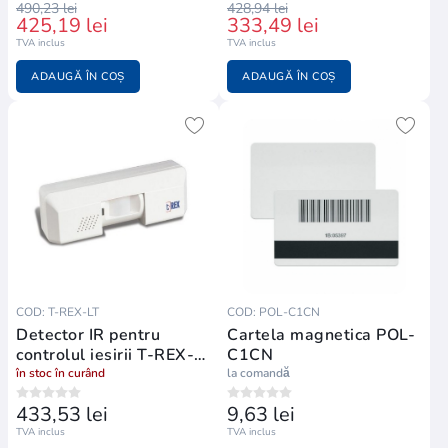
490,23 lei
428,94 lei
425,19 lei
333,49 lei
Johnson
8
TVA inclus
TVA inclus
Controls
Industrii acoperite
ADAUGĂ ÎN COȘ
ADAUGĂ ÎN COȘ
Parte din grupul global JCI
3
End-to-End
Ediții EntraPass (Special,
Control acces complet dintr-
Corporate, Global)
o platformă
Cloud-Ready
Hattrix · EntraPass Web · Mobile App
COD: T-REX-LT
COD: POL-C1CN
Detector IR pentru
Cartela magnetica POL-
controlul iesirii T-REX-
C1CN
EntraPass — Platforma
LT
în stoc în curând
la comandă
Software de Control Acces
433,53 lei
9,63 lei
TVA inclus
TVA inclus