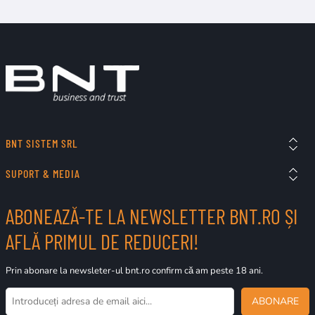
lucru, cu fiabilitate enterprise.
BNT SISTEM SRL
SUPORT & MEDIA
CORPORATE EDITION
EntraPass Corporate Edition
ABONEAZĂ-TE LA NEWSLETTER BNT.RO ȘI
Pentru organizații în creștere cu nevoi
AFLĂ PRIMUL DE REDUCERI!
multi-site — integrare video și alarmă,
software scalabil și flexibil pentru
Prin abonare la newsleter-ul bnt.ro confirm că am peste 18 ani.
gestionarea securității pe mai multe
locații.
ABONARE