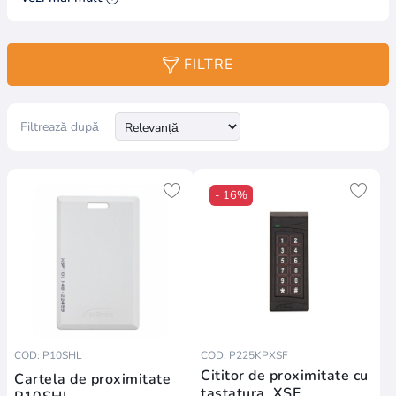
Soluții de
Securitate
Fizică
FILTRE
Enterprise
Control acces
Filtrează după
modern, conceput
pentru încredere,
control și confort —
- 16%
platformă completă
end-to-end pentru
orice organizație.
EntraPass Software
Cititoare & Carduri
COD: P10SHL
COD: P225KPXSF
Controllere Uși
Cititor de proximitate cu
Cartela de proximitate
Hattrix Cloud
tastatura, XSF