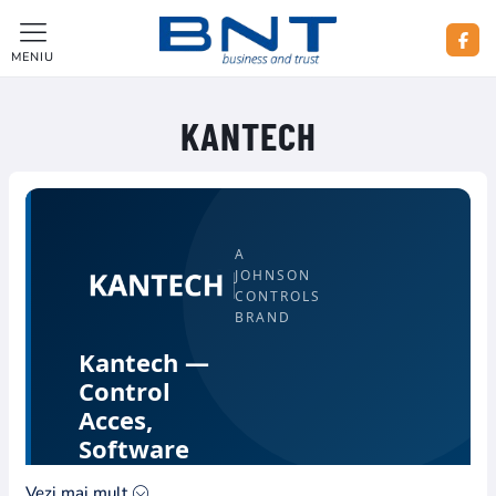
MENIU
KANTECH
A
JOHNSON
CONTROLS
BRAND
Kantech —
Control
Acces,
Software
EntraPass și
Vezi mai mult