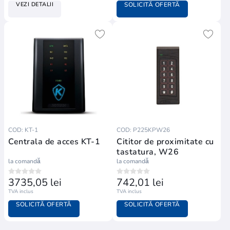
VEZI DETALII
SOLICITĂ OFERTĂ
EntraPass este platforma centrală Kantech — software de
management al securității preconfigurat, ușor de instalat,
operat și integrat, disponibil în 3 ediții scalabile.
COD: KT-1
COD: P225KPW26
Centrala de acces KT-1
Cititor de proximitate cu
tastatura, W26
SPECIAL EDITION
la comandă
la comandă
EntraPass Special Edition
3735,05 lei
742,01 lei
TVA inclus
TVA inclus
Soluția entry-level pentru sisteme mici
SOLICITĂ OFERTĂ
SOLICITĂ OFERTĂ
cu un singur controller —
management utilizatori, uși și
evenimente dintr-o singură stație de